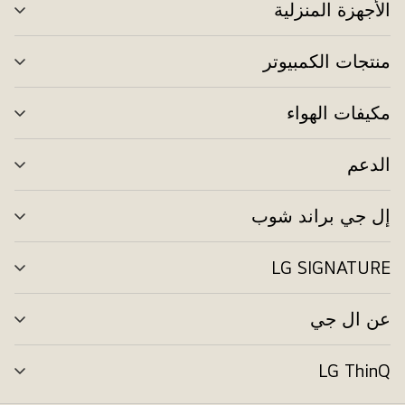
الأجهزة المنزلية
تبد
الق
منتجات الكمبيوتر
تبد
الق
مكيفات الهواء
تبد
الق
الدعم
تبد
الق
إل جي براند شوب
تبد
الق
LG SIGNATURE
تبد
الق
عن ال جي
تبد
الق
LG ThinQ
تبد
الق