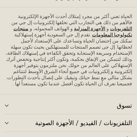
الحياة تعني أكثر من مجرد إمتلاك أحدث الأجهزة الإلكترونية.
فاﻷهم من ذلك هي التجارب التي تخلقها إلكترونيات إل جي من
التلفزيونات
و
الأجهزة المنزلية
و الهواتف المحموله، و
منتجات
تكنولوجيا المعلومات
.تقدم إل جي السعودية أجهزة إستهلاكية
تمكنك من إحتضان الحياة وتساعدك على الإستعداد ﻷجمل
لحظاتها. إل جى تصمم المنتجات للمستهلكين بحيث تكون سهلة
الإستخدام وسريعة الإستجابة وتحقق الكفاءة في إستهلاك الطاقة،
وذلك لتتمكن من الإنفاق بحكمة، وتكون أكثر إنتاجية وتخفض أثرك
الإستهلاكي على العالم من حولك. نحن ملتزمون بتوفير أجهزة
إلكترونية و إلكترونيات في جميع أنحاء الشرق الأوسط لتتناغم
بشكل مثالي مع نمط حياتك وتبقيك على إتصال بأحدث التطورات.
فجميعنا نعرف أن الحياة تكون أفضل عندما تكون مستعداً لها .
تسوق
تبد
الق
التلفزيونات / الفيديو / الأجهزة الصوتية
تبد
الق