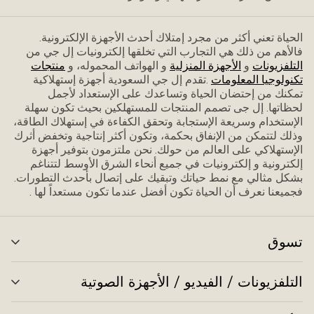
الحياة تعني أكثر من مجرد إمتلاك أحدث الأجهزة الإلكترونية.
فاﻷهم من ذلك هي التجارب التي تخلقها إلكترونيات إل جي من
التلفزيونات
و
الأجهزة المنزلية
و الهواتف المحموله، و
منتجات
تكنولوجيا المعلومات
.تقدم إل جي السعودية أجهزة إستهلاكية
تمكنك من إحتضان الحياة وتساعدك على الإستعداد ﻷجمل
لحظاتها. إل جى تصمم المنتجات للمستهلكين بحيث تكون سهلة
الإستخدام وسريعة الإستجابة وتحقق الكفاءة في إستهلاك الطاقة،
وذلك لتتمكن من الإنفاق بحكمة، وتكون أكثر إنتاجية وتخفض أثرك
الإستهلاكي على العالم من حولك. نحن ملتزمون بتوفير أجهزة
إلكترونية و إلكترونيات في جميع أنحاء الشرق الأوسط لتتناغم
بشكل مثالي مع نمط حياتك وتبقيك على إتصال بأحدث التطورات.
فجميعنا نعرف أن الحياة تكون أفضل عندما تكون مستعداً لها .
تسوق
تبد
الق
التلفزيونات / الفيديو / الأجهزة الصوتية
تبد
الق