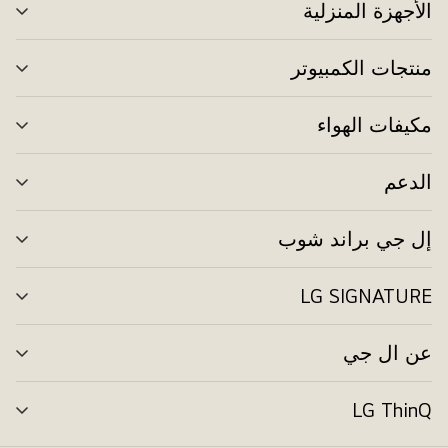
الأجهزة المنزلية
تبد
الق
منتجات الكمبيوتر
تبد
الق
مكيفات الهواء
تبد
الق
الدعم
تبد
الق
إل جي براند شوب
تبد
الق
LG SIGNATURE
تبد
الق
عن ال جي
تبد
الق
LG ThinQ
تبد
الق