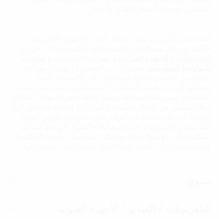
المحليين لمعرفة السعر النهائي والتوفر.
الحياة تعني أكثر من مجرد إمتلاك أحدث الأجهزة الإلكترونية.
فاﻷهم من ذلك هي التجارب التي تخلقها إلكترونيات إل جي من
التلفزيونات
و
الأجهزة المنزلية
و الهواتف المحموله، و
منتجات
تكنولوجيا المعلومات
.تقدم إل جي السعودية أجهزة إستهلاكية
تمكنك من إحتضان الحياة وتساعدك على الإستعداد ﻷجمل
لحظاتها. إل جى تصمم المنتجات للمستهلكين بحيث تكون سهلة
الإستخدام وسريعة الإستجابة وتحقق الكفاءة في إستهلاك الطاقة،
وذلك لتتمكن من الإنفاق بحكمة، وتكون أكثر إنتاجية وتخفض أثرك
الإستهلاكي على العالم من حولك. نحن ملتزمون بتوفير أجهزة
إلكترونية و إلكترونيات في جميع أنحاء الشرق الأوسط لتتناغم
بشكل مثالي مع نمط حياتك وتبقيك على إتصال بأحدث التطورات.
فجميعنا نعرف أن الحياة تكون أفضل عندما تكون مستعداً لها .
تسوق
تبد
الق
التلفزيونات / الفيديو / الأجهزة الصوتية
تبد