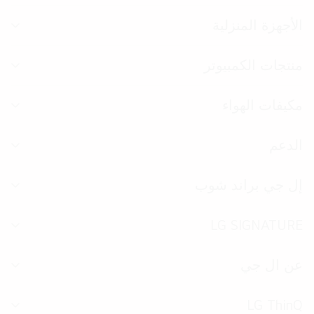
الق
الأجهزة المنزلية
تبد
الق
منتجات الكمبيوتر
تبد
الق
مكيفات الهواء
تبد
الق
الدعم
تبد
الق
إل جي براند شوب
تبد
الق
LG SIGNATURE
تبد
الق
عن ال جي
تبد
الق
LG ThinQ
تبد