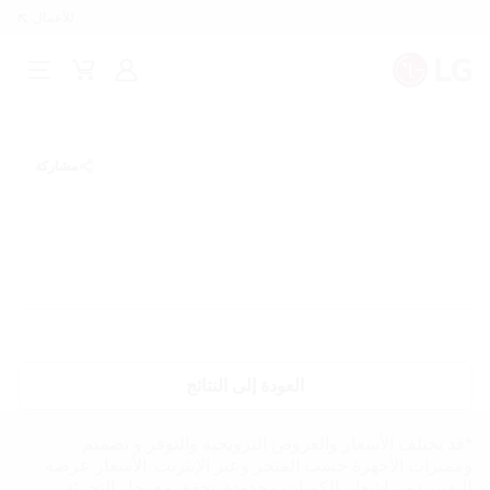
للأعمال
تسجيل
Cart
Open
الدخول
Menu
مشاركة
العودة إلى النتائج
*قد تختلف الأسعار والعروض الترويجية والتوفر و تصميم
ومميزات الأجهزة حسب المتجر وعبر الإنترنت. الأسعار عرضة
للتغيير دون إشعار. الكميات محدودة. تحقق مع تجار التجزئة