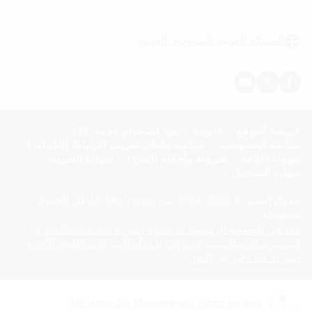
الق
المملكة العربية السعودية, العربية
خريطة الموقع
قانونية
بنود استخدام خدمة LGE
سياسة الخصوصية
سياسة ملفات تعريف الارتباط (الكوكيز)
سهولة الإتاحة
شروط وأحكام الشراء
شهادة الضريبة
شهادة التسجيل
حقوق النشر © 2009-2024 من LG Electronics. كل الحقوق
محفوظة
هذه هي الصفحة الرئيسية الرسمية لشركة LG Electronics. إذا
كنت تريد الاتصال بشركة LG Corp ، أو الشركات التابعة الأخرى
opens
(
لشركة LG ، فيرجى النقر
in
a
new
LG Jeong-Do Management Ethics Hotline
opens
(