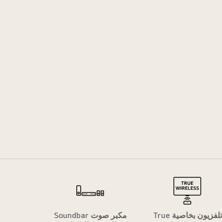
ro RGB evo
تلفزيون بخاصية True
مكبر صوت Soundbar