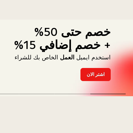
خصم حتى 50%
+ خصم إضافي 15%
استخدم ايميل
العمل
الخاص بك للشراء
اشتر الان
خصم
حتى
50%
<br/>+
خصم
Bundle
إضافي
15%