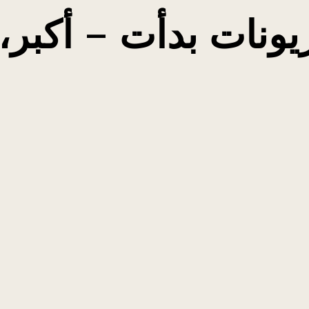
يونات بدأت – أكبر،