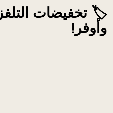
🏷️ تخفيضات التلفز
وأوفر!