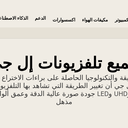
الدعم
الذكاء الاصطنا
مبيوتر
مكيفات الهواء
اكسسوارات
يع تلفزيونات إل ج
قة والتكنولوجيا الحاصلة على براءات الاختراع 
 جي أن تغيير الطريقة التي تشاهد بها التلفزي
OLED وNanoCell وUHD وLED جودة صورة عالية الدقة وع
مذهل