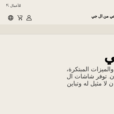
للأعمال
عي من ال جي
English
Cart
MyLG
ي
والميزات المبتكرة،
ون. توفر شاشات ال
مق ألوان لا مثيل له وتباين