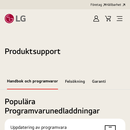
Företag
Hållbarhet
Logga
Kundvagn
Öppn
in
meny
Produktsupport
Handbok och programvaror
Felsökning
Garanti
Populära
Programvarunedladdningar
Uppdatering av programvara