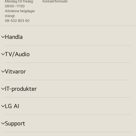
Måndag till fredag:
Kontaktformulär
08:00–17:00
Allmänna helgdagar
stängt
08-502 803 60
Handla
menyväxling
TV/Audio
menyväxling
Vitvaror
menyväxling
IT-produkter
menyväxling
LG AI
menyväxling
Support
menyväxling