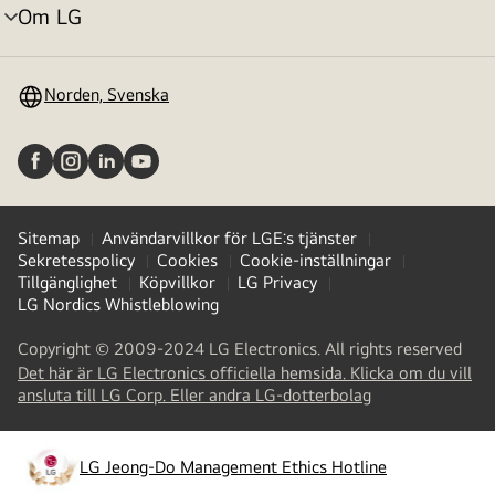
Om LG
menyväxling
Norden, Svenska
Sitemap
Användarvillkor för LGE:s tjänster
Sekretesspolicy
Cookies
Cookie-inställningar
Tillgänglighet
Köpvillkor
LG Privacy
LG Nordics Whistleblowing
Copyright © 2009-2024 LG Electronics. All rights reserved
Det här är LG Electronics officiella hemsida. Klicka om du vill
(
opens
ansluta till LG Corp. Eller andra LG-dotterbolag
in
a
new
LG Jeong-Do Management Ethics Hotline
(
opens
tab
)