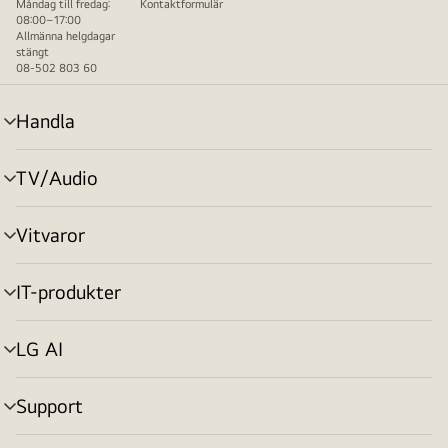
Måndag till fredag:
Kontaktformulär
08:00–17:00
Allmänna helgdagar
stängt
08-502 803 60
Handla
menyväxling
TV/Audio
menyväxling
Vitvaror
menyväxling
IT-produkter
menyväxling
LG AI
menyväxling
Support
menyväxling