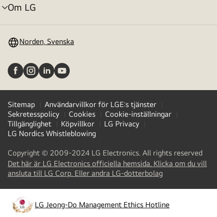
Om LG
menyväxling
Norden, Svenska
Sitemap
Användarvillkor för LGE:s tjänster
Sekretesspolicy
Cookies
Cookie-inställningar
Tillgänglighet
Köpvillkor
LG Privacy
LG Nordics Whistleblowing
Copyright © 2009-2024 LG Electronics. All rights reserved
Det här är LG Electronics officiella hemsida. Klicka om du vill
(
opens
ansluta till LG Corp. Eller andra LG-dotterbolag
in
a
new
LG Jeong-Do Management Ethics Hotline
(
opens
tab
)