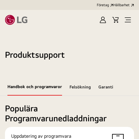
Företag
Hållbarhet
Logga
Kundvagn
Öppn
in
meny
Produktsupport
Handbok och programvaror
Felsökning
Garanti
Populära
Programvarunedladdningar
Uppdatering av programvara