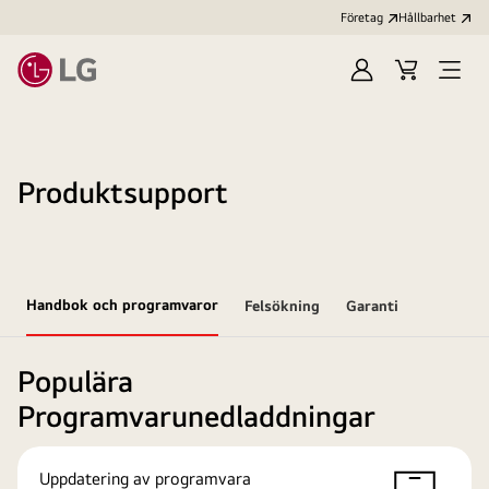
Företag
Hållbarhet
Logga
Kundvagn
Öppn
in
meny
Produktsupport
Handbok och programvaror
Felsökning
Garanti
Populära
Programvarunedladdningar
Uppdatering av programvara