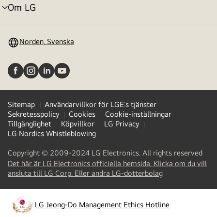
Om LG
menyväxling
Norden, Svenska
Sitemap
Användarvillkor för LGE:s tjänster
Sekretesspolicy
Cookies
Cookie-inställningar
Tillgänglighet
Köpvillkor
LG Privacy
LG Nordics Whistleblowing
Copyright © 2009-2024 LG Electronics. All rights reserved
Det här är LG Electronics officiella hemsida. Klicka om du vill
(
opens
ansluta till LG Corp. Eller andra LG-dotterbolag
in
a
new
LG Jeong-Do Management Ethics Hotline
(
opens
tab
)