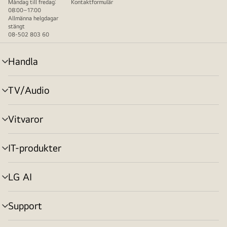
Måndag till fredag:
Kontaktformulär
08:00–17:00
Allmänna helgdagar
stängt
08-502 803 60
Handla
menyväxling
TV/Audio
menyväxling
Vitvaror
menyväxling
IT-produkter
menyväxling
LG AI
menyväxling
Support
menyväxling