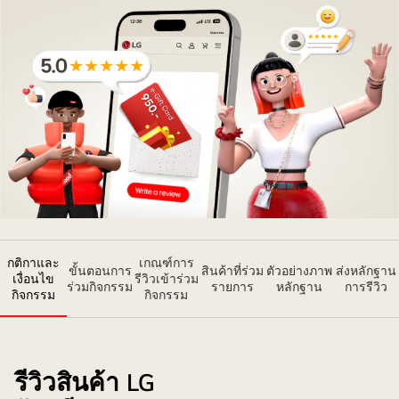
สินค้า
สินค้า
LG<br>แล้ว
LG<br>แล้ว
รับ
รับ
รางวัล
รางวัล
ไป
ไป
เลย!
เลย!
เป็น
ภาพ
กติกาและ
เกณฑ์การ
โปรโมท
ขั้นตอนการ
สินค้าที่ร่วม
ตัวอย่างภาพ
ส่งหลักฐาน
เงื่อนไข
รีวิวเข้าร่วม
ร่วมกิจกรรม
รายการ
หลักฐาน
การรีวิว
แคมเปญ
กิจกรรม
กิจกรรม
แจก
บัตร
กำนัล
รีวิวสินค้า LG
ผ่าน
การ