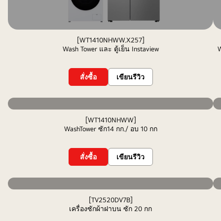
[WT1410NHWW.X257]
Wash Tower และ ตู้เย็น Instaview
W
สั่งซื้อ
เขียนรีวิว
[WT1410NHWW]
WashTower ซัก14 กก./ อบ 10 กก
สั่งซื้อ
เขียนรีวิว
[TV2520DV7B]
เครื่องซักผ้าฝาบน ซัก 20 กก