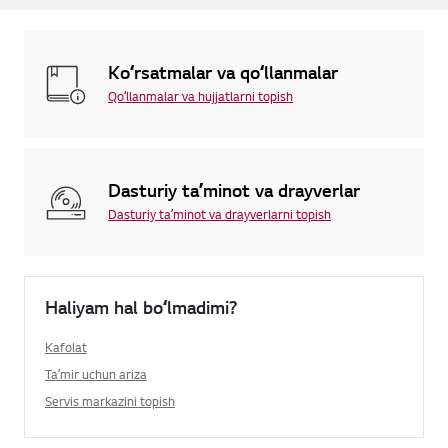
Koʻrsatmalar va qoʻllanmalar
Qoʻllanmalar va hujjatlarni topish
Dasturiy taʼminot va drayverlar
Dasturiy taʼminot va drayverlarni topish
Haliyam hal boʻlmadimi?
Kafolat
Taʼmir uchun ariza
Servis markazini topish