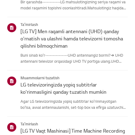
Bir qarashda------------LG mahsulotingizning seriya raqami va
model raqamini topishni osonlashtiradi.Mahsulotingiz haqidagi
ma'lumotlarni topishda yordam olish uchun quyidagitoifalardan
LG mahsulotingizni tanlang.Mahsulotingizni tanlangUshb...
Taʼmirlash
[LG TV] Men raqamli antennani (UHD) qanday
o'rnatish va ulashni hamda televizorni tomosha
qilishni bilmoqchiman
Buni sinab ko'r---------------UHD antennangiz bormi?➔ UHD
antennani televizor orqasidagi UHD TV portiga ulang.UHD
qabul qilish uchun mavjud hududlarni tekshiring.Antennani
qanday ulash kerakAntennani UHD signalini qabul qiladigan
Muammolarni tuzatish
joyga o'rn...
LG televizoringizda yopiq subtitrlar
ko'rinmasligini qanday tuzatish mumkin
Agar LG televizoringizda yopiq subtitrlar ko'rinmayotgan
bo'lsa, avval antennaulanishi, set-top box va efirga uzatuvchi
subtitrlar beradimi-yo'qliginitekshiring.Standart efir orqali efir
uchun televizoringizning Accessibility menyusidasubti...
Taʼmirlash
[LG TV Vaqt Mashinasi] Time Machine Recording