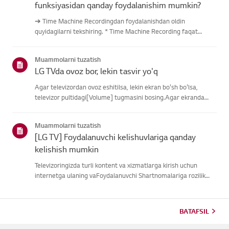
funksiyasidan qanday foydalanishim mumkin?
➔ Time Machine Recordingdan foydalanishdan oldin
quyidagilarni tekshiring. * Time Machine Recording faqat
antenna kirishi orqali raqamli kanallar orqali uzatilganda
mavjud. * Agar televizoringiz bir nechta USB saqlash
Muammolarni tuzatish
qurilmalariga ulangan ...
LG TVda ovoz bor, lekin tasvir yo'q
Agar televizordan ovoz eshitilsa, lekin ekran bo'sh bo'lsa,
televizor pultidagi[Volume] tugmasini bosing.Agar ekranda
ovoz balandligi indikatori paydo bo'lsa,
televizoringizningdispleyi yaxshi ishlayotgan bo'lishi
Muammolarni tuzatish
mumkin.Muammo tashqi quril...
[LG TV] Foydalanuvchi kelishuvlariga qanday
kelishish mumkin
Televizoringizda turli kontent va xizmatlarga kirish uchun
internetga ulaning vaFoydalanuvchi Shartnomalariga rozilik
bildiring.Agar kelishuv jarayoni muvaffaqiyatsiz bo'lsa, avval
televizoringizning internetulanishini tekshiring va mamlaka...
BATAFSIL