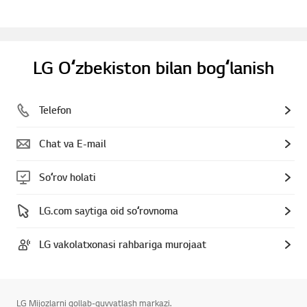
LG Oʻzbekiston bilan bogʻlanish
Telefon
Chat va E-mail
Soʻrov holati
LG.com saytiga oid soʻrovnoma
LG vakolatxonasi rahbariga murojaat
LG Mijozlarni qollab-quvvatlash markazi.