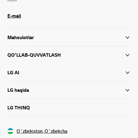
E-mail
Mahsulotlar
QO'LLAB-QUVVATLASH
LG AI
LG haqida
LG THINQ
O`zbekiston, O`zbekcha