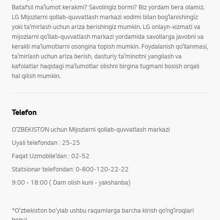
Batafsil maʼlumot kerakmi? Savolingiz bormi? Biz yordam bera olamiz.
LG Mijozlarni qollab-quvvatlash markazi xodimi bilan bogʻlanishingiz
yoki taʼmirlash uchun ariza berishingiz mumkin. LG onlayn-xizmati va
mijozlarni qoʻllab-quvvatlash markazi yordamida savollarga javobni va
kerakli maʼlumotlarni osongina topish mumkin. Foydalanish qoʻllanmasi,
taʼmirlash uchun ariza berish, dasturiy taʼminotni yangilash va
kafolatlar haqidagi maʼlumotlar olishni birgina tugmani bosish orqali
hal qilish mumkin.
Telefon
OʻZBEKISTON uchun Mijozlarni qollab-quvvatlash markazi
Uyali telefondan : 25-25
Faqat Uzmobile’dan : 02-52
Statsionar telefondan: 0-800-120-22-22
9:00 - 18:00 ( Dam olish kuni - yakshanba)
*O'zbekiston bo'ylab ushbu raqamlarga barcha kirish qoʻngʻiroqlari
bepul