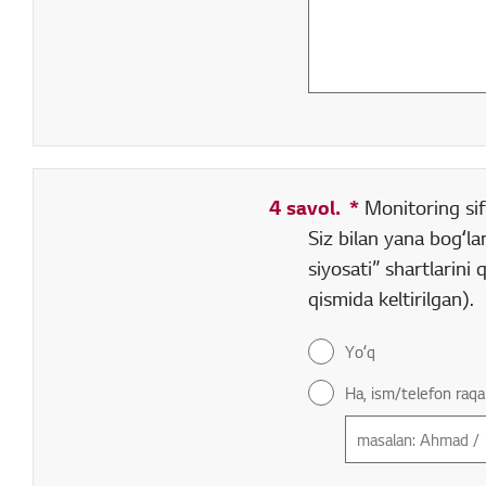
4 savol.
*
Toʻldirish sha
Monitoring sif
Siz bilan yana bogʻla
siyosati” shartlarini
qismida keltirilgan).
Yoʻq
Ha, ism/telefon raqa