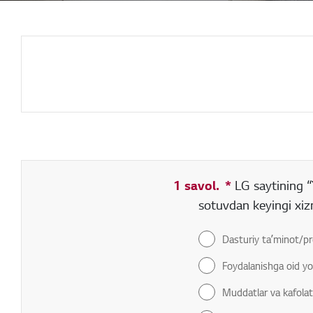
1 savol.
*
Toʻldirish sha
LG saytining “
sotuvdan keyingi xiz
Dasturiy taʼminot/pr
Foydalanishga oid yo
Muddatlar va kafolat