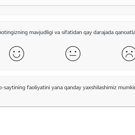
rt boʻlgan maydon
otingizning mavjudligi va sifatidan qay darajada qanoatl
yaxshi
qoniqarli
yo
saytining faoliyatini yana qanday yaxshilashimiz mumkin?