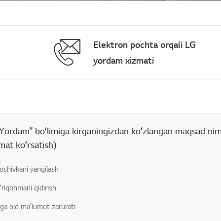
Elektron pochta orqali LG
yordam xizmati
rt boʻlgan maydon
Yordam” boʻlimiga kirganingizdan koʻzlangan maqsad ni
mat koʻrsatish)
oshivkani yangilash
ʻriqonmani qidirish
ga oid maʼlumot zarurati