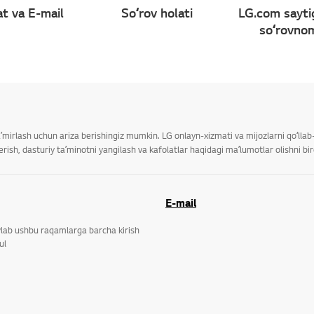
t va E-mail
Soʻrov holati
LG.com sayti
soʻrovno
taʼmirlash uchun ariza berishingiz mumkin. LG onlayn-xizmati va mijozlarni qoʻll
ish, dasturiy taʼminotni yangilash va kafolatlar haqidagi maʼlumotlar olishni bi
E-mail
ylab ushbu raqamlarga barcha kirish
ul