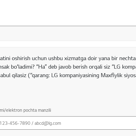
rt boʻlgan maydon
atini oshirish uchun ushbu xizmatga doir yana bir nechta
nsak boʻladimi? “Ha” deb javob berish orqali siz “LG komp
 qabul qilasiz (“qarang: LG kompaniyasining Maxfiylik siyo
mi/elektron pochta manzili