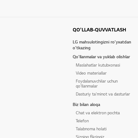
QO'LLAB-QUVVATLASH
LG mahsulotingizni ro'yxatdan
o'tkazing
Qo'llanmalar va yuklab olishlar
Maslahatlar kutubxonasi
Video materiallar
Foydalanuvchilar uchun
qo'llanmalar
Dasturiy ta'minot va dasturlar
Biz bilan aloqa
Chat va elektron pochta
Telefon
Talabnoma holati
Sizning fikringiz