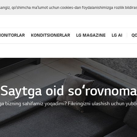
sangiz, qoʻshimcha maʼlumot uchun cookies-dan foydalanishimizga rozilik bildiras
ONITORLAR
KONDITSIONERLAR
LG MAGAZINE
LG AI
QO
Saytga oid soʻrovnoma
ga bizning sahifamiz yoqadimi? Fikringizni ulashish uchun yubo