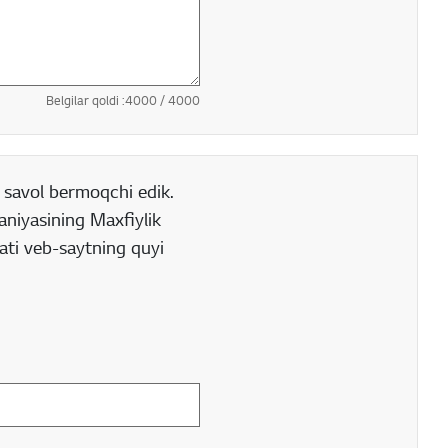
Belgilar qoldi :
4000
/ 4000
 savol bermoqchi edik.
aniyasining Maxfiylik
sati veb-saytning quyi