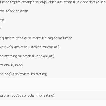
lumot taqdim etadigan savol-javoblar kutubxonasi va video darslar uch
ayn soʻrov qoldirish
rish
i
 qismlarni xarid qilish manzillari haqida maʼlumot
exnik koʻnikmalar va ustaning muomalasi)
peratorning muomalasi va salohiyati)
tsionallik, narx)
n bogʻliq soʻrovlarni koʻrsating)
i bilan bogʻliq soʻrovlarni koʻrsating)