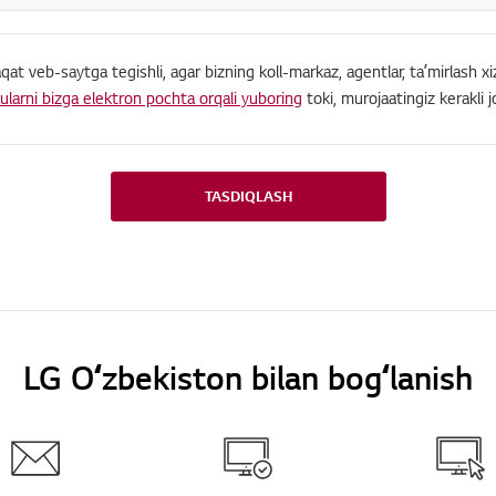
at veb-saytga tegishli, agar bizning koll-markaz, agentlar, taʼmirlash xiz
ularni bizga elektron pochta orqali yuboring
toki, murojaatingiz kerakli j
TASDIQLASH
LG Oʻzbekiston bilan bogʻlanish