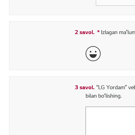
2 savol.
*
Toʻldirish sha
Izlagan maʼlum
aʼlo
3 savol.
“LG Yordam” veb-
bilan boʻlishing.