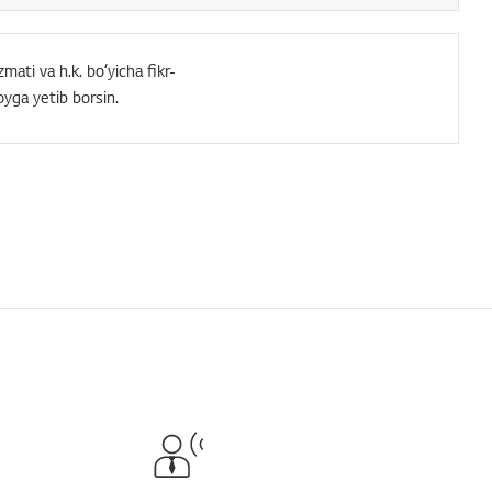
mati va h.k. boʻyicha fikr-
oyga yetib borsin.