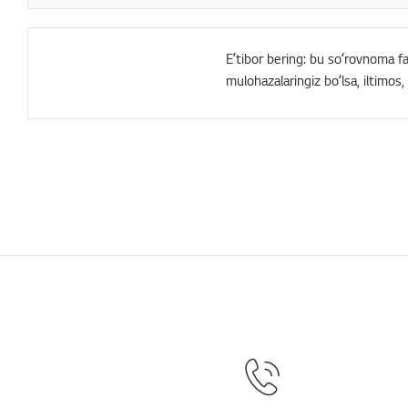
Eʼtibor bering: bu soʻrovnoma faq
mulohazalaringiz boʻlsa, iltimos,