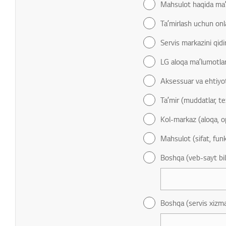
Mahsulot haqida maʼ
Taʼmirlash uchun onl
Servis markazini qidi
LG aloqa maʼlumotlar
Aksessuar va ehtiyot
Taʼmir (muddatlar, t
Kol-markaz (aloqa, o
Mahsulot (sifat, funk
Boshqa (veb-sayt bila
Boshqa (servis xizmat