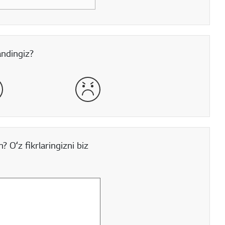
andingiz?
mon
juda yomon
 Oʻz fikrlaringizni biz