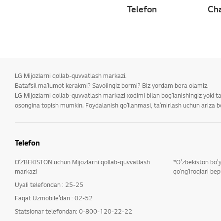
Telefon
Cha
LG Mijozlarni qollab-quvvatlash markazi.
Batafsil maʼlumot kerakmi? Savolingiz bormi? Biz yordam bera olamiz.
LG Mijozlarni qollab-quvvatlash markazi xodimi bilan bogʻlanishingiz yoki 
osongina topish mumkin. Foydalanish qoʻllanmasi, taʼmirlash uchun ariza ber
Telefon
OʻZBEKISTON uchun Mijozlarni qollab-quvvatlash
*O'zbekiston bo'
markazi
qoʻngʻiroqlari bep
Uyali telefondan : 25-25
Faqat Uzmobile’dan : 02-52
Statsionar telefondan: 0-800-120-22-22