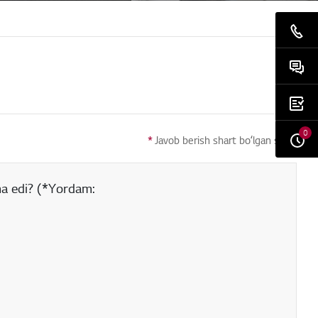
0
*
Javob berish shart boʻlgan savol
ma edi? (*Yordam: