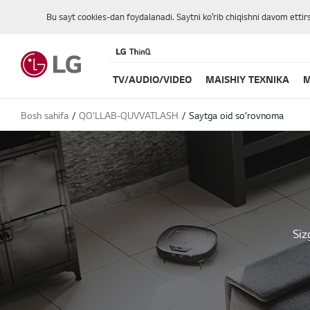
Bu sayt cookies-dan foydalanadi. Saytni koʻrib chiqishni davom ettir
TV/AUDIO/VIDEO
MAISHIY TEXNIKA
M
Bosh sahifa
QO'LLAB-QUVVATLASH
Saytga oid soʻrovnoma
Siz