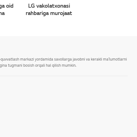
ga oid
LG vakolatxonasi
ma
rahbariga murojaat
ab-quvvatlash markazi yordamida savollarga javobni va kerakli maʼlumotlarni
rgina tugmani bosish orqali hal qilish mumkin.