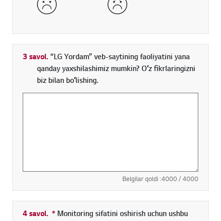
3 savol.
“LG Yordam” veb-saytining faoliyatini yana
qanday yaxshilashimiz mumkin? Oʻz fikrlaringizni
biz bilan boʻlishing.
Belgilar qoldi :
4000
/ 4000
4 savol.
*
Toʻldirish shart boʻlgan maydon
Monitoring sifatini oshirish uchun ushbu