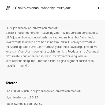
LG vakolatxonasi rahbariga murojaat
LG Mijozlarni qollab-quvvatlash markazi.
Batafsil maʼlumot kerakmi? Savolingiz bormi? Biz yordam bera olamiz.
LG Mijozlarni qollab-quvvatlash markazi xodimi bilan bogʻlanishingiz
yoki taʼmirlash uchun ariza berishingiz mumkin. LG onlayn-xizmati va
mijozlarni qoʻllab-quvvatlash markazi yordamida savollarga javobni va
kerakli maʼlumotlarni osongina topish mumkin. Foydalanish qoʻllanmasi,
taʼmirlash uchun ariza berish, dasturiy taʼminotni yangilash va
kafolatlar haqidagi maʼlumotlar olishni birgina tugmani bosish orqali
hal qilish mumkin.
Telefon
OʻZBEKISTON uchun Mijozlarni qollab-quvvatlash markazi
Uyali telefondan : 25-25
Faqat Uzmobile’dan : 02-52