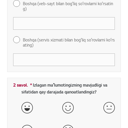
Boshqa (veb-sayt bilan bogʻliq soʻrovlarni koʻrsatin
g)
Boshqa (servis xizmati bilan bogʻliq soʻrovlarni koʻrs
ating)
2 savol.
*
Toʻldirish shart boʻlgan maydon
Izlagan maʼlumotingizning mavjudligi va
sifatidan qay darajada qanoatlandingiz?
aʼlo
yaxshi
qoniqarl
yomon
juda yomon