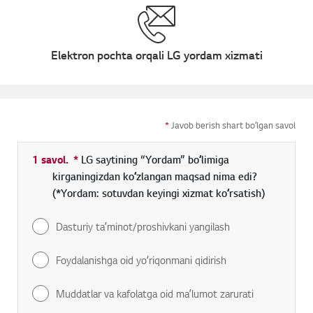
Elektron pochta orqali LG yordam xizmati
*
Javob berish shart boʻlgan savol
1 savol.
*
Toʻldirish shart boʻlgan maydon
LG saytining “Yordam” boʻlimiga
kirganingizdan koʻzlangan maqsad nima edi?
(*Yordam: sotuvdan keyingi xizmat koʻrsatish)
Dasturiy taʼminot/proshivkani yangilash
Foydalanishga oid yoʻriqonmani qidirish
Muddatlar va kafolatga oid maʼlumot zarurati