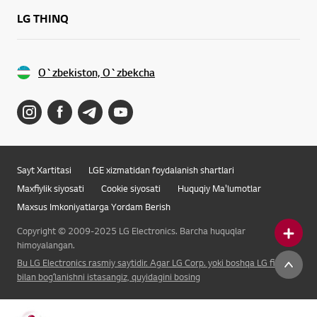
LG THINQ
O`zbekiston, O`zbekcha
Sayt Xartitasi
LGE xizmatidan foydalanish shartlari
Maxfiylik siyosati
Cookie siyosati
Huquqiy Ma'lumotlar
Maxsus Imkoniyatlarga Yordam Berish
Copyright © 2009-2025 LG Electronics. Barcha huquqlar
himoyalangan.
Bu LG Electronics rasmiy saytidir. Agar LG Corp. yoki boshqa LG filiali
bilan bogʻlanishni istasangiz, quyidagini bosing