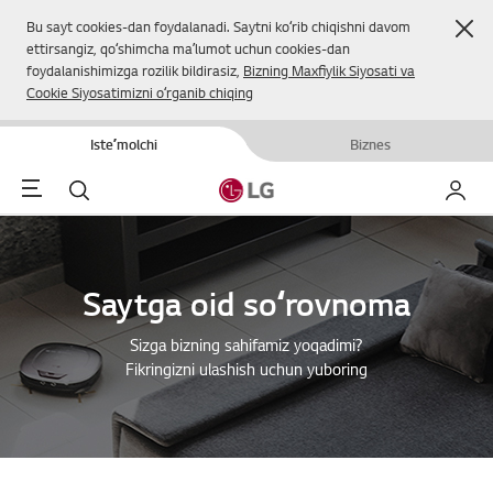
Yop
Bu sayt cookies-dan foydalanadi. Saytni koʻrib chiqishni davom
ettirsangiz, qoʻshimcha maʼlumot uchun cookies-dan
foydalanishimizga rozilik bildirasiz,
Bizning Maxfiylik Siyosati va
Cookie Siyosatimizni oʻrganib chiqing
Isteʼmolchi
Biznes
Menu
Qidirish
Mening
Saytga oid soʻrovnoma
Sizga bizning sahifamiz yoqadimi?
Fikringizni ulashish uchun yuboring