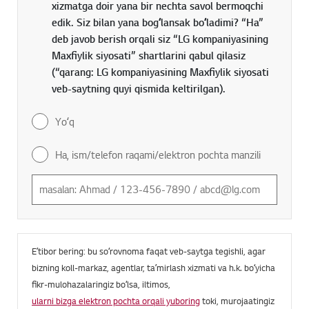
xizmatga doir yana bir nechta savol bermoqchi
edik. Siz bilan yana bogʻlansak boʻladimi? “Ha”
deb javob berish orqali siz “LG kompaniyasining
Maxfiylik siyosati” shartlarini qabul qilasiz
(“qarang: LG kompaniyasining Maxfiylik siyosati
veb-saytning quyi qismida keltirilgan).
Yoʻq
Ha, ism/telefon raqami/elektron pochta manzili
Eʼtibor bering: bu soʻrovnoma faqat veb-saytga tegishli, agar
bizning koll-markaz, agentlar, taʼmirlash xizmati va h.k. boʻyicha
fikr-mulohazalaringiz boʻlsa, iltimos,
ularni bizga elektron pochta orqali yuboring
toki, murojaatingiz