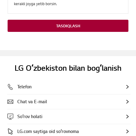
kerakli joyga yetib borsin.
TASDIQLASH
LG Oʻzbekiston bilan bogʻlanish
Telefon
Chat va E-mail
Soʻrov holati
LG.com saytiga oid soʻrovnoma