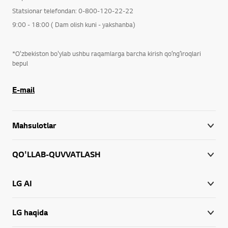
Statsionar telefondan: 0-800-120-22-22
9:00 - 18:00 ( Dam olish kuni - yakshanba)
*O'zbekiston bo'ylab ushbu raqamlarga barcha kirish qoʻngʻiroqlari
bepul
E-mail
Mahsulotlar
QO'LLAB-QUVVATLASH
LG AI
LG haqida