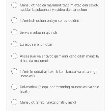
Mahsulot haqida maʼlumot taqdim etadigan savol-j
avoblar kutubxonasi va video darslar uchun
Taʼmirlash uchun onlayn soʻrov qoldirish
Servis markazini qidirish
LG aloqa maʼlumotlari
Aksessuar va ehtiyot qismlarni xarid qilish manzilla
ri haqida maʼlumot
Taʼmir (muddatlar, texnik koʻnikmalar va ustaning m
uomalasi)
Kol-markaz (aloqa, operatorning muomalasi va salo
hiyati)
Mahsulot (sifat, funktsionallik, narx)