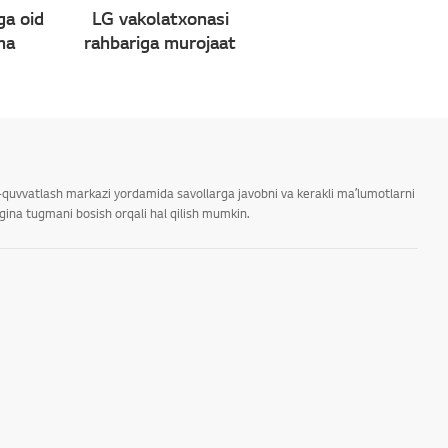
ga oid
LG vakolatxonasi
ma
rahbariga murojaat
ab-quvvatlash markazi yordamida savollarga javobni va kerakli maʼlumotlarni
rgina tugmani bosish orqali hal qilish mumkin.