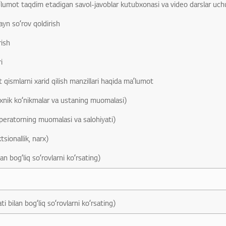
lumot taqdim etadigan savol-javoblar kutubxonasi va video darslar uch
ayn soʻrov qoldirish
rish
i
 qismlarni xarid qilish manzillari haqida maʼlumot
exnik koʻnikmalar va ustaning muomalasi)
peratorning muomalasi va salohiyati)
tsionallik, narx)
n bogʻliq soʻrovlarni koʻrsating)
i bilan bogʻliq soʻrovlarni koʻrsating)