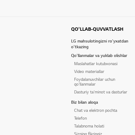
QO'LLAB-QUVVATLASH
LG mahsulotingizni ro'yxatdan
o'tkazing
Qo'llanmalar va yuklab olishlar
Maslahatlar kutubxonasi
Video materiallar
Foydalanuvchilar uchun
qo'llanmalar
Dasturiy ta'minot va dasturlar
Biz bilan aloqa
Chat va elektron pochta
Telefon
Talabnoma holati
Sizning fikringiz