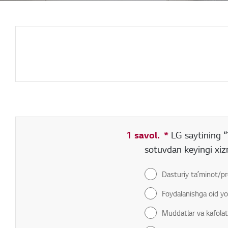
1 savol.
*
Toʻldirish sha
LG saytining “
sotuvdan keyingi xiz
Dasturiy taʼminot/pr
Foydalanishga oid yo
Muddatlar va kafolat