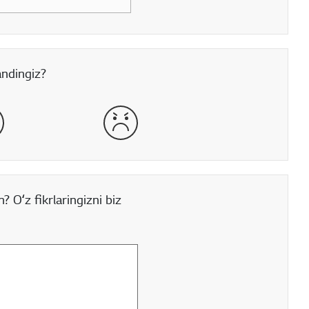
andingiz?
mon
juda yomon
 Oʻz fikrlaringizni biz