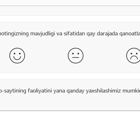
rt boʻlgan maydon
otingizning mavjudligi va sifatidan qay darajada qanoatl
yaxshi
qoniqarli
yo
saytining faoliyatini yana qanday yaxshilashimiz mumkin?