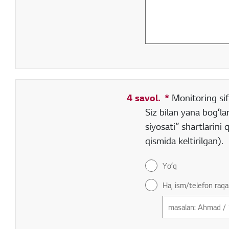
4 savol.
*
Toʻldirish sha
Monitoring sif
Siz bilan yana bogʻla
siyosati” shartlarini
qismida keltirilgan).
Yoʻq
Ha, ism/telefon raqa