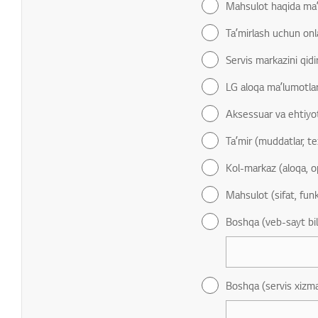
Mahsulot haqida maʼ
Taʼmirlash uchun onl
Servis markazini qidi
LG aloqa maʼlumotlar
Aksessuar va ehtiyot
Taʼmir (muddatlar, t
Kol-markaz (aloqa, o
Mahsulot (sifat, funk
Boshqa (veb-sayt bila
Boshqa (servis xizmat