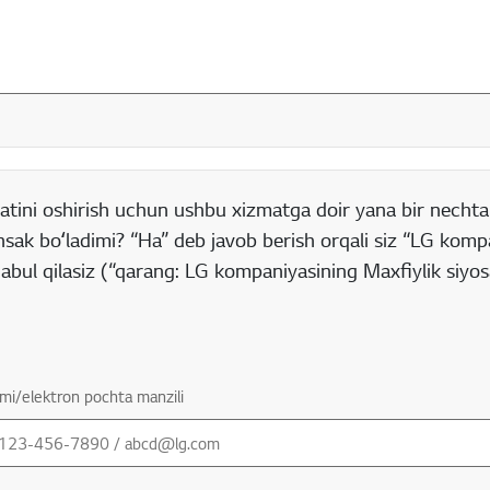
rt boʻlgan maydon
atini oshirish uchun ushbu xizmatga doir yana bir nechta
nsak boʻladimi? “Ha” deb javob berish orqali siz “LG komp
 qabul qilasiz (“qarang: LG kompaniyasining Maxfiylik siyo
mi/elektron pochta manzili