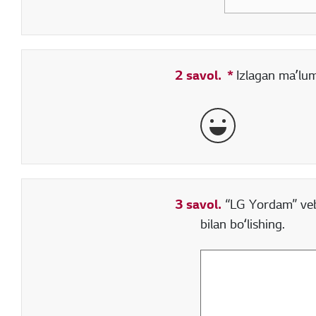
2 savol.
*
Toʻldirish sha
Izlagan maʼlum
aʼlo
3 savol.
“LG Yordam” veb-
bilan boʻlishing.