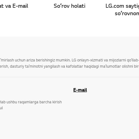
t va E-mail
Soʻrov holati
LG.com sayti
soʻrovno
taʼmirlash uchun ariza berishingiz mumkin. LG onlayn-xizmati va mijozlarni qoʻll
ish, dasturiy taʼminotni yangilash va kafolatlar haqidagi maʼlumotlar olishni bi
E-mail
ylab ushbu raqamlarga barcha kirish
ul