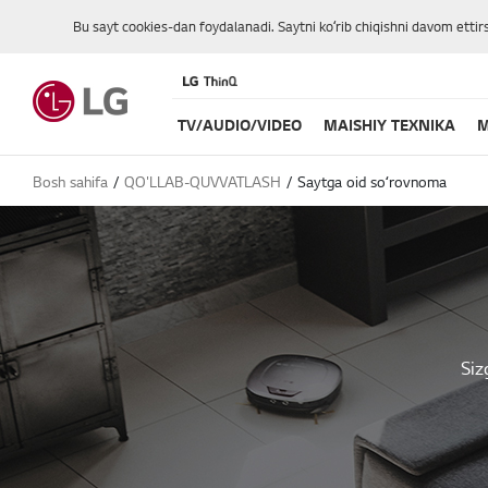
Bu sayt cookies-dan foydalanadi. Saytni koʻrib chiqishni davom ettir
TV/AUDIO/VIDEO
MAISHIY TEXNIKA
M
Bosh sahifa
QO'LLAB-QUVVATLASH
Saytga oid soʻrovnoma
Siz