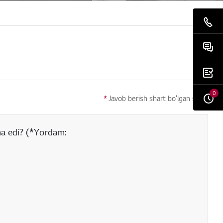
0
*
Javob berish shart boʻlgan savol
ma edi? (*Yordam: