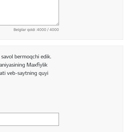
Belgilar qoldi :
4000
/ 4000
 savol bermoqchi edik.
aniyasining Maxfiylik
sati veb-saytning quyi