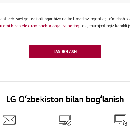
at veb-saytga tegishli, agar bizning koll-markaz, agentlar, taʼmirlash xiz
ularni bizga elektron pochta orqali yuboring
toki, murojaatingiz kerakli j
TASDIQLASH
LG Oʻzbekiston bilan bogʻlanish