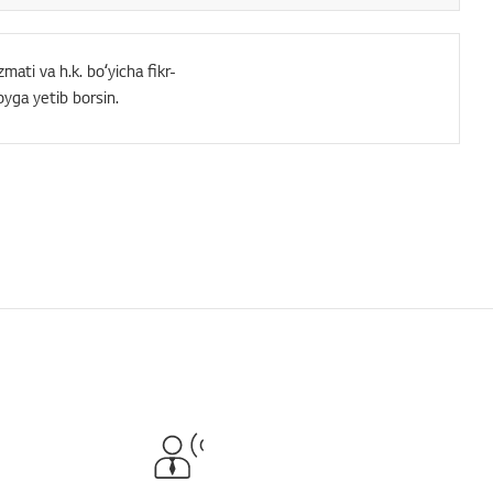
mati va h.k. boʻyicha fikr-
oyga yetib borsin.