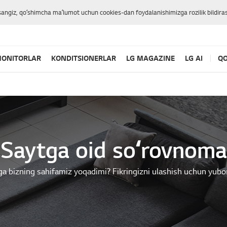
sangiz, qoʻshimcha maʼlumot uchun cookies-dan foydalanishimizga rozilik bildiras
ONITORLAR
KONDITSIONERLAR
LG MAGAZINE
LG AI
QO
Saytga oid soʻrovnoma
ga bizning sahifamiz yoqadimi? Fikringizni ulashish uchun yubo