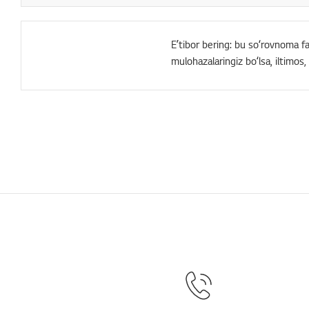
Eʼtibor bering: bu soʻrovnoma faq
mulohazalaringiz boʻlsa, iltimos,