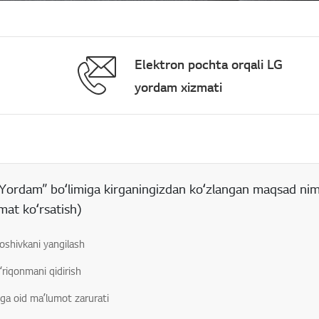
Elektron pochta orqali LG
yordam xizmati
rt boʻlgan maydon
Yordam” boʻlimiga kirganingizdan koʻzlangan maqsad ni
mat koʻrsatish)
oshivkani yangilash
ʻriqonmani qidirish
ga oid maʼlumot zarurati