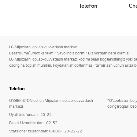
Telefon
Cha
LG Mijozlarni qollab-quvvatlash markazi.
Batafsil maʼlumot kerakmi? Savolingiz bormi? Biz yordam bera olamiz.
LG Mijozlarni qollab-quvvatlash markazi xodimi bilan bogʻlanishingiz yoki 
osongina topish mumkin. Foydalanish qoʻllanmasi, taʼmirlash uchun ariza ber
Telefon
OʻZBEKISTON uchun Mijozlarni qollab-quvvatlash
*O'zbekiston bo'
markazi
qoʻngʻiroqlari bep
Uyali telefondan : 25-25
Faqat Uzmobile’dan : 02-52
Statsionar telefondan: 0-800-120-22-22