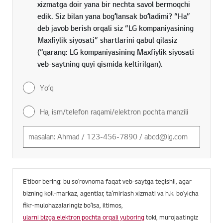
xizmatga doir yana bir nechta savol bermoqchi
edik. Siz bilan yana bogʻlansak boʻladimi? “Ha”
deb javob berish orqali siz “LG kompaniyasining
Maxfiylik siyosati” shartlarini qabul qilasiz
(“qarang: LG kompaniyasining Maxfiylik siyosati
veb-saytning quyi qismida keltirilgan).
Yoʻq
Ha, ism/telefon raqami/elektron pochta manzili
Eʼtibor bering: bu soʻrovnoma faqat veb-saytga tegishli, agar
bizning koll-markaz, agentlar, taʼmirlash xizmati va h.k. boʻyicha
fikr-mulohazalaringiz boʻlsa, iltimos,
ularni bizga elektron pochta orqali yuboring
toki, murojaatingiz