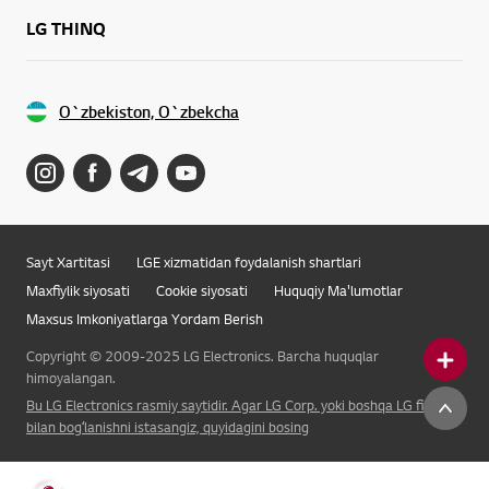
LG THINQ
O`zbekiston, O`zbekcha
Sayt Xartitasi
LGE xizmatidan foydalanish shartlari
Maxfiylik siyosati
Cookie siyosati
Huquqiy Ma'lumotlar
Maxsus Imkoniyatlarga Yordam Berish
Copyright © 2009-2025 LG Electronics. Barcha huquqlar
himoyalangan.
Bu LG Electronics rasmiy saytidir. Agar LG Corp. yoki boshqa LG filiali
bilan bogʻlanishni istasangiz, quyidagini bosing