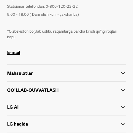
Statsionar telefondan: 0-800-120-22-22
9:00 - 18:00 ( Dam olish kuni - yakshanba)
*O'zbekiston bo'ylab ushbu raqamlarga barcha kirish qoʻngʻiroqlari
bepul
E-mail
Mahsulotlar
QO'LLAB-QUVVATLASH
LG AI
LG haqida