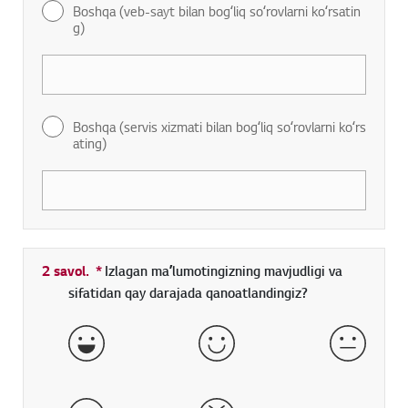
Boshqa (veb-sayt bilan bogʻliq soʻrovlarni koʻrsatin
g)
Boshqa (servis xizmati bilan bogʻliq soʻrovlarni koʻrs
ating)
2 savol.
*
Toʻldirish shart boʻlgan maydon
Izlagan maʼlumotingizning mavjudligi va
sifatidan qay darajada qanoatlandingiz?
aʼlo
yaxshi
qoniqarl
yomon
juda yomon