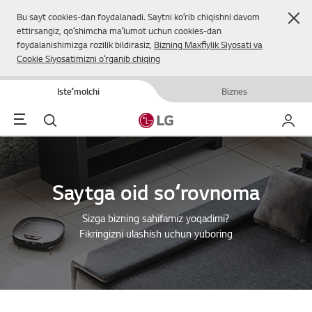
Yop
Bu sayt cookies-dan foydalanadi. Saytni koʻrib chiqishni davom
ettirsangiz, qoʻshimcha maʼlumot uchun cookies-dan
foydalanishimizga rozilik bildirasiz,
Bizning Maxfiylik Siyosati va
Cookie Siyosatimizni oʻrganib chiqing
Isteʼmolchi
Biznes
Menu
Qidirish
Mening
Saytga oid soʻrovnoma
Sizga bizning sahifamiz yoqadimi?
Fikringizni ulashish uchun yuboring