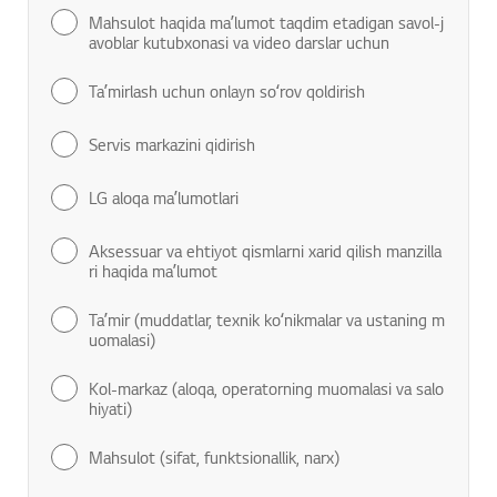
Mahsulot haqida maʼlumot taqdim etadigan savol-j
avoblar kutubxonasi va video darslar uchun
Taʼmirlash uchun onlayn soʻrov qoldirish
Servis markazini qidirish
LG aloqa maʼlumotlari
Aksessuar va ehtiyot qismlarni xarid qilish manzilla
ri haqida maʼlumot
Taʼmir (muddatlar, texnik koʻnikmalar va ustaning m
uomalasi)
Kol-markaz (aloqa, operatorning muomalasi va salo
hiyati)
Mahsulot (sifat, funktsionallik, narx)