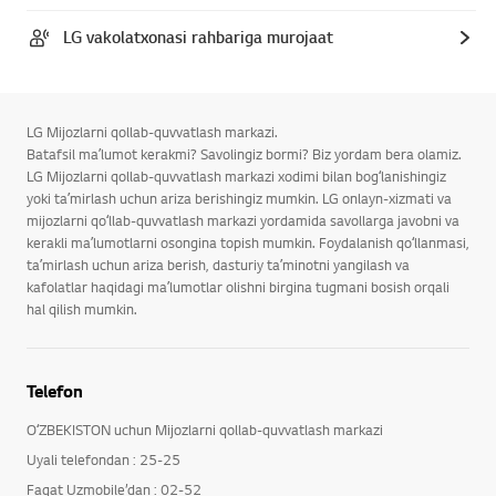
LG vakolatxonasi rahbariga murojaat
LG Mijozlarni qollab-quvvatlash markazi.
Batafsil maʼlumot kerakmi? Savolingiz bormi? Biz yordam bera olamiz.
LG Mijozlarni qollab-quvvatlash markazi xodimi bilan bogʻlanishingiz
yoki taʼmirlash uchun ariza berishingiz mumkin. LG onlayn-xizmati va
mijozlarni qoʻllab-quvvatlash markazi yordamida savollarga javobni va
kerakli maʼlumotlarni osongina topish mumkin. Foydalanish qoʻllanmasi,
taʼmirlash uchun ariza berish, dasturiy taʼminotni yangilash va
kafolatlar haqidagi maʼlumotlar olishni birgina tugmani bosish orqali
hal qilish mumkin.
Telefon
OʻZBEKISTON uchun Mijozlarni qollab-quvvatlash markazi
Uyali telefondan : 25-25
Faqat Uzmobile’dan : 02-52