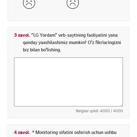
3 savol.
“LG Yordam” veb-saytining faoliyatini yana
qanday yaxshilashimiz mumkin? Oʻz fikrlaringizni
biz bilan boʻlishing.
Belgilar qoldi :
4000
/ 4000
4 savol.
*
Toʻldirish shart boʻlgan maydon
Monitoring sifatini oshirish uchun ushbu