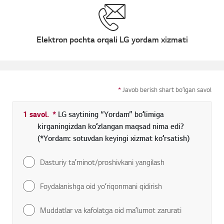
Elektron pochta orqali LG yordam xizmati
*
Javob berish shart boʻlgan savol
1 savol.
*
Toʻldirish shart boʻlgan maydon
LG saytining “Yordam” boʻlimiga
kirganingizdan koʻzlangan maqsad nima edi?
(*Yordam: sotuvdan keyingi xizmat koʻrsatish)
Dasturiy taʼminot/proshivkani yangilash
Foydalanishga oid yoʻriqonmani qidirish
Muddatlar va kafolatga oid maʼlumot zarurati