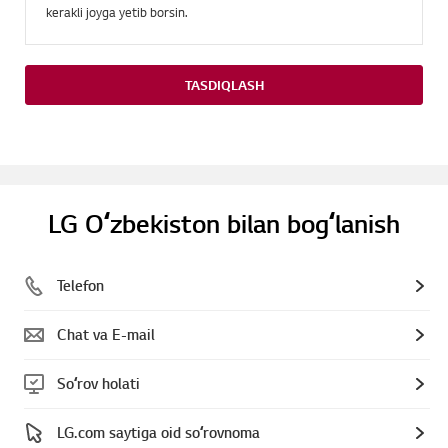
kerakli joyga yetib borsin.
TASDIQLASH
LG Oʻzbekiston bilan bogʻlanish
Telefon
Chat va E-mail
Soʻrov holati
LG.com saytiga oid soʻrovnoma