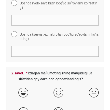
Boshqa (veb-sayt bilan bogʻliq soʻrovlarni koʻrsatin
g)
Boshqa (servis xizmati bilan bogʻliq soʻrovlarni koʻrs
ating)
2 savol.
*
Toʻldirish shart boʻlgan maydon
Izlagan maʼlumotingizning mavjudligi va
sifatidan qay darajada qanoatlandingiz?
aʼlo
yaxshi
qoniqarl
yomon
juda yomon