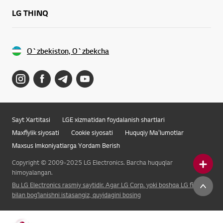
LG THINQ
O`zbekiston, O`zbekcha
Sayt Xartitasi
LGE xizmatidan foydalanish shartlari
Maxfiylik siyosati
Cookie siyosati
Huquqiy Ma'lumotlar
Maxsus Imkoniyatlarga Yordam Berish
Copyright © 2009-2025 LG Electronics. Barcha huquqlar
himoyalangan.
Bu LG Electronics rasmiy saytidir. Agar LG Corp. yoki boshqa LG filiali
bilan bogʻlanishni istasangiz, quyidagini bosing