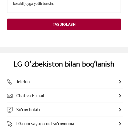
kerakli joyga yetib borsin.
TASDIQLASH
LG Oʻzbekiston bilan bogʻlanish
Telefon
Chat va E-mail
Soʻrov holati
LG.com saytiga oid soʻrovnoma