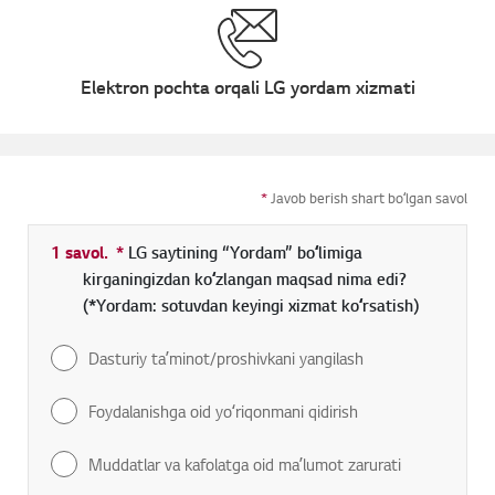
Elektron pochta orqali LG yordam xizmati
*
Javob berish shart boʻlgan savol
1 savol.
*
Toʻldirish shart boʻlgan maydon
LG saytining “Yordam” boʻlimiga
kirganingizdan koʻzlangan maqsad nima edi?
(*Yordam: sotuvdan keyingi xizmat koʻrsatish)
Dasturiy taʼminot/proshivkani yangilash
Foydalanishga oid yoʻriqonmani qidirish
Muddatlar va kafolatga oid maʼlumot zarurati