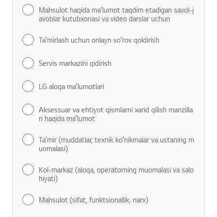
Mahsulot haqida maʼlumot taqdim etadigan savol-j
avoblar kutubxonasi va video darslar uchun
Taʼmirlash uchun onlayn soʻrov qoldirish
Servis markazini qidirish
LG aloqa maʼlumotlari
Aksessuar va ehtiyot qismlarni xarid qilish manzilla
ri haqida maʼlumot
Taʼmir (muddatlar, texnik koʻnikmalar va ustaning m
uomalasi)
Kol-markaz (aloqa, operatorning muomalasi va salo
hiyati)
Mahsulot (sifat, funktsionallik, narx)