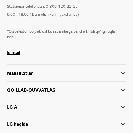
Statsionar telefondan: 0-800-120-22-22
9:00 - 18:00 ( Dam olish kuni - yakshanba)
*O'zbekiston bo'ylab ushbu raqamlarga barcha kirish qoʻngʻiroqlari
bepul
E-mail
Mahsulotlar
QO'LLAB-QUVVATLASH
LG AI
LG haqida