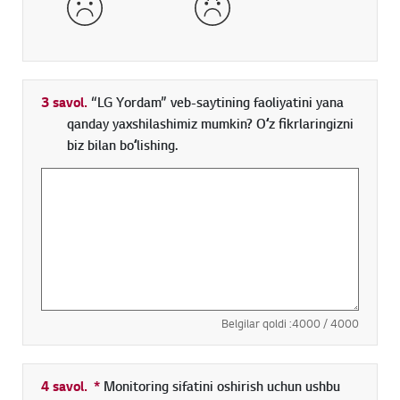
3 savol.
“LG Yordam” veb-saytining faoliyatini yana
qanday yaxshilashimiz mumkin? Oʻz fikrlaringizni
biz bilan boʻlishing.
Belgilar qoldi :
4000
/ 4000
4 savol.
*
Toʻldirish shart boʻlgan maydon
Monitoring sifatini oshirish uchun ushbu