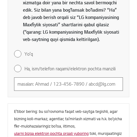
xizmatga doir yana bir nechta savol bermoqchi
edik. Siz bilan yana bogʻlansak boʻladimi? “Ha”
deb javob berish orqali siz “LG kompaniyasining
Maxfiylik siyosati” shartlarini qabul qilasiz
(“qarang: LG kompaniyasining Maxfiylik siyosati
veb-saytning quyi qismida keltirilgan).
Yoʻq
Ha, ism/telefon raqami/elektron pochta manzili
Eʼtibor bering: bu soʻrovnoma faqat veb-saytga tegishli, agar
bizning koll-markaz, agentlar, taʼmirlash xizmati va h.k. boʻyicha
fikr-mulohazalaringiz boʻlsa, iltimos,
ularni bizga elektron pochta orqali yuboring
toki, murojaatingiz