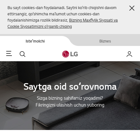
Yop
Bu sayt cookies-dan foydalanadi. Saytni koʻrib chiqishni davom
ettirsangiz, qoʻshimcha maʼlumot uchun cookies-dan
foydalanishimizga rozilik bildirasiz,
Bizning Maxfiylik Siyosati va
Cookie Siyosatimizni oʻrganib chiqing
Isteʼmolchi
Biznes
Menu
Qidirish
Mening
Saytga oid soʻrovnoma
Sizga bizning sahifamiz yoqadimi?
Fikringizni ulashish uchun yuboring