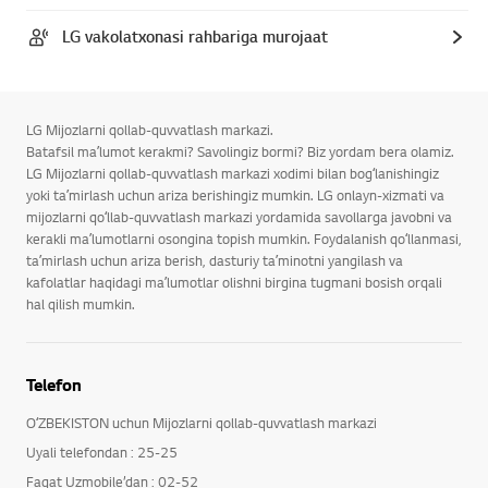
LG vakolatxonasi rahbariga murojaat
LG Mijozlarni qollab-quvvatlash markazi.
Batafsil maʼlumot kerakmi? Savolingiz bormi? Biz yordam bera olamiz.
LG Mijozlarni qollab-quvvatlash markazi xodimi bilan bogʻlanishingiz
yoki taʼmirlash uchun ariza berishingiz mumkin. LG onlayn-xizmati va
mijozlarni qoʻllab-quvvatlash markazi yordamida savollarga javobni va
kerakli maʼlumotlarni osongina topish mumkin. Foydalanish qoʻllanmasi,
taʼmirlash uchun ariza berish, dasturiy taʼminotni yangilash va
kafolatlar haqidagi maʼlumotlar olishni birgina tugmani bosish orqali
hal qilish mumkin.
Telefon
OʻZBEKISTON uchun Mijozlarni qollab-quvvatlash markazi
Uyali telefondan : 25-25
Faqat Uzmobile’dan : 02-52