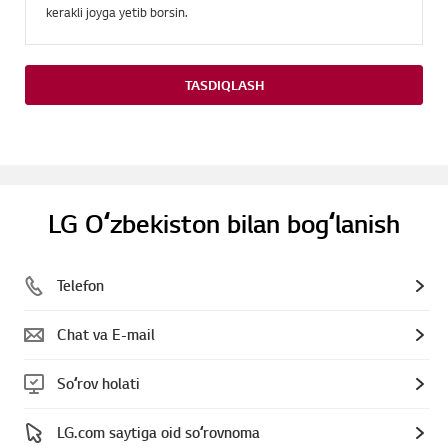
kerakli joyga yetib borsin.
TASDIQLASH
LG Oʻzbekiston bilan bogʻlanish
Telefon
Chat va E-mail
Soʻrov holati
LG.com saytiga oid soʻrovnoma