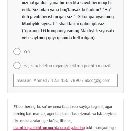
xizmatga doir yana bir nechta savol bermoqchi
edik. Siz bilan yana bogʻlansak boʻladimi? “Ha”
deb javob berish orqali siz “LG kompaniyasining
Maxfiylik siyosati” shartlarini qabul qilasiz
(“qarang: LG kompaniyasining Maxfiylik siyosati
veb-saytning quyi qismida keltirilgan).
Yoʻq
Ha, ism/telefon raqami/elektron pochta manzili
Eʼtibor bering: bu soʻrovnoma faqat veb-saytga tegishli, agar
bizning koll-markaz, agentlar, taʼmirlash xizmati va h.k. boʻyicha
fikr-mulohazalaringiz boʻlsa, iltimos,
ularni bizga elektron pochta orqali yuboring
toki, murojaatingiz