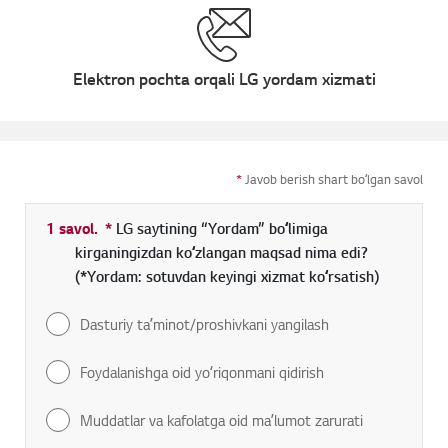
Elektron pochta orqali LG yordam xizmati
*
Javob berish shart boʻlgan savol
1 savol.
*
Toʻldirish shart boʻlgan maydon
LG saytining “Yordam” boʻlimiga
kirganingizdan koʻzlangan maqsad nima edi?
(*Yordam: sotuvdan keyingi xizmat koʻrsatish)
Dasturiy taʼminot/proshivkani yangilash
Foydalanishga oid yoʻriqonmani qidirish
Muddatlar va kafolatga oid maʼlumot zarurati