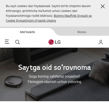
Yop
Bu sayt cookies-dan foydalanadi. Saytni koʻrib chiqishni davom
ettirsangiz, qoʻshimcha maʼlumot uchun cookies-dan
foydalanishimizga rozilik bildirasiz,
Bizning Maxfiylik Siyosati va
Cookie Siyosatimizni oʻrganib chiqing
Isteʼmolchi
Biznes
Menu
Qidirish
Mening
Saytga oid soʻrovnoma
Sizga bizning sahifamiz yoqadimi?
Fikringizni ulashish uchun yuboring