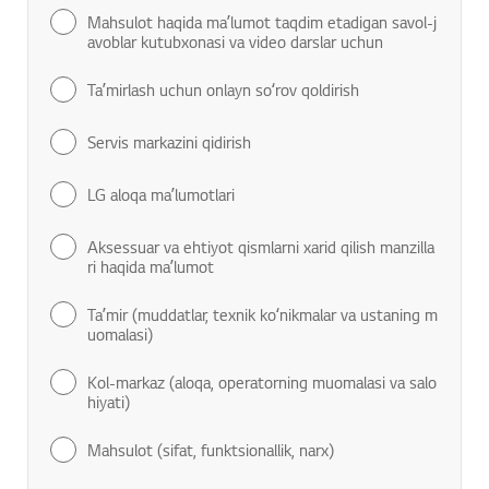
Mahsulot haqida maʼlumot taqdim etadigan savol-j
avoblar kutubxonasi va video darslar uchun
Taʼmirlash uchun onlayn soʻrov qoldirish
Servis markazini qidirish
LG aloqa maʼlumotlari
Aksessuar va ehtiyot qismlarni xarid qilish manzilla
ri haqida maʼlumot
Taʼmir (muddatlar, texnik koʻnikmalar va ustaning m
uomalasi)
Kol-markaz (aloqa, operatorning muomalasi va salo
hiyati)
Mahsulot (sifat, funktsionallik, narx)