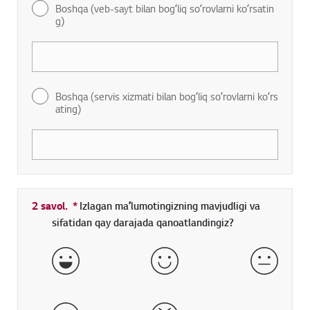
Boshqa (veb-sayt bilan bogʻliq soʻrovlarni koʻrsatin
g)
Boshqa (servis xizmati bilan bogʻliq soʻrovlarni koʻrs
ating)
2 savol.
*
Toʻldirish shart boʻlgan maydon
Izlagan maʼlumotingizning mavjudligi va
sifatidan qay darajada qanoatlandingiz?
aʼlo
yaxshi
qoniqarl
yomon
juda yomon