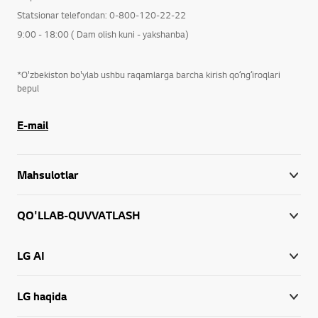
Statsionar telefondan: 0-800-120-22-22
9:00 - 18:00 ( Dam olish kuni - yakshanba)
*O'zbekiston bo'ylab ushbu raqamlarga barcha kirish qoʻngʻiroqlari
bepul
E-mail
Mahsulotlar
QO'LLAB-QUVVATLASH
LG AI
LG haqida