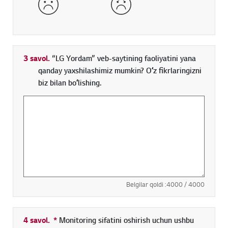
3 savol.
“LG Yordam” veb-saytining faoliyatini yana
qanday yaxshilashimiz mumkin? Oʻz fikrlaringizni
biz bilan boʻlishing.
Belgilar qoldi :
4000
/ 4000
4 savol.
*
Toʻldirish shart boʻlgan maydon
Monitoring sifatini oshirish uchun ushbu