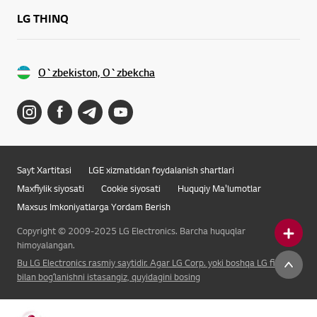
LG THINQ
O`zbekiston, O`zbekcha
Sayt Xartitasi
LGE xizmatidan foydalanish shartlari
Maxfiylik siyosati
Cookie siyosati
Huquqiy Ma'lumotlar
Maxsus Imkoniyatlarga Yordam Berish
Copyright © 2009-2025 LG Electronics. Barcha huquqlar
himoyalangan.
Bu LG Electronics rasmiy saytidir. Agar LG Corp. yoki boshqa LG filiali
bilan bogʻlanishni istasangiz, quyidagini bosing