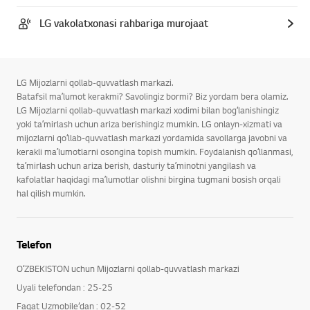
LG vakolatxonasi rahbariga murojaat
LG Mijozlarni qollab-quvvatlash markazi.
Batafsil maʼlumot kerakmi? Savolingiz bormi? Biz yordam bera olamiz.
LG Mijozlarni qollab-quvvatlash markazi xodimi bilan bogʻlanishingiz
yoki taʼmirlash uchun ariza berishingiz mumkin. LG onlayn-xizmati va
mijozlarni qoʻllab-quvvatlash markazi yordamida savollarga javobni va
kerakli maʼlumotlarni osongina topish mumkin. Foydalanish qoʻllanmasi,
taʼmirlash uchun ariza berish, dasturiy taʼminotni yangilash va
kafolatlar haqidagi maʼlumotlar olishni birgina tugmani bosish orqali
hal qilish mumkin.
Telefon
OʻZBEKISTON uchun Mijozlarni qollab-quvvatlash markazi
Uyali telefondan : 25-25
Faqat Uzmobile’dan : 02-52