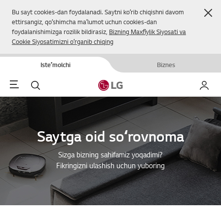
Yop
Bu sayt cookies-dan foydalanadi. Saytni koʻrib chiqishni davom
ettirsangiz, qoʻshimcha maʼlumot uchun cookies-dan
foydalanishimizga rozilik bildirasiz,
Bizning Maxfiylik Siyosati va
Cookie Siyosatimizni oʻrganib chiqing
Isteʼmolchi
Biznes
Menu
Qidirish
Mening
Saytga oid soʻrovnoma
Sizga bizning sahifamiz yoqadimi?
Fikringizni ulashish uchun yuboring