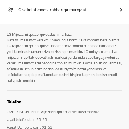
LG vakolatxonasi rahbariga murojaat
LG Mijozlarni qollab-quvvatlash markazi.
Batafsil maʼlumot kerakmi? Savolingiz bormi? Biz yordam bera olamiz.
LG Mijozlarni qollab-quvvatlash markazi xodimi bilan bogʻlanishingiz
yoki taʼmirlash uchun ariza berishingiz mumkin. LG onlayn-xizmati va
mijozlarni qoʻllab-quvvatlash markazi yordamida savollarga javobni va
kerakli maʼlumotlarni osongina topish mumkin. Foydalanish qoʻllanmasi,
taʼmirlash uchun ariza berish, dasturiy taʼminotni yangilash va
kafolatlar haqidagi maʼlumotlar olishni birgina tugmani bosish orqali
hal qilish mumkin.
Telefon
OʻZBEKISTON uchun Mijozlarni qollab-quvvatlash markazi
Uyali telefondan : 25-25
Faqat Uzmobile’dan : 02-52