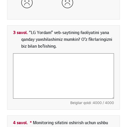
3 savol.
“LG Yordam” veb-saytining faoliyatini yana
qanday yaxshilashimiz mumkin? Oʻz fikrlaringizni
biz bilan boʻlishing.
Belgilar qoldi :
4000
/ 4000
4 savol.
*
Toʻldirish shart boʻlgan maydon
Monitoring sifatini oshirish uchun ushbu