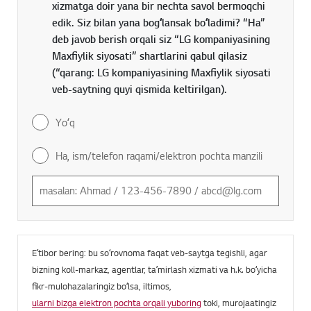
xizmatga doir yana bir nechta savol bermoqchi
edik. Siz bilan yana bogʻlansak boʻladimi? “Ha”
deb javob berish orqali siz “LG kompaniyasining
Maxfiylik siyosati” shartlarini qabul qilasiz
(“qarang: LG kompaniyasining Maxfiylik siyosati
veb-saytning quyi qismida keltirilgan).
Yoʻq
Ha, ism/telefon raqami/elektron pochta manzili
Eʼtibor bering: bu soʻrovnoma faqat veb-saytga tegishli, agar
bizning koll-markaz, agentlar, taʼmirlash xizmati va h.k. boʻyicha
fikr-mulohazalaringiz boʻlsa, iltimos,
ularni bizga elektron pochta orqali yuboring
toki, murojaatingiz