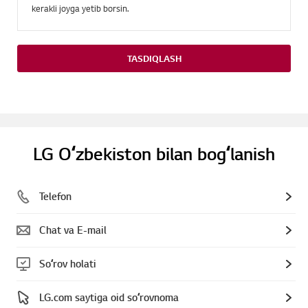
kerakli joyga yetib borsin.
TASDIQLASH
LG Oʻzbekiston bilan bogʻlanish
Telefon
Chat va E-mail
Soʻrov holati
LG.com saytiga oid soʻrovnoma