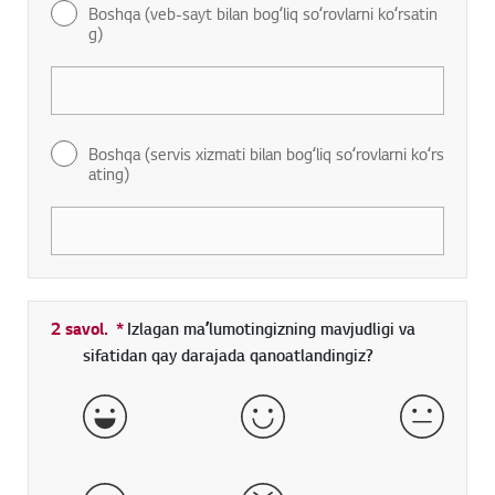
Boshqa (veb-sayt bilan bogʻliq soʻrovlarni koʻrsatin
g)
Boshqa (servis xizmati bilan bogʻliq soʻrovlarni koʻrs
ating)
2 savol.
*
Toʻldirish shart boʻlgan maydon
Izlagan maʼlumotingizning mavjudligi va
sifatidan qay darajada qanoatlandingiz?
aʼlo
yaxshi
qoniqarl
yomon
juda yomon