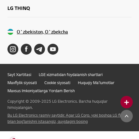
LG THINQ
O`zbekiston, O`zbekcha
Sayt Xartitasi
LGE xizmatidan foydalanish shartlari
Maxfiylik siyosati
Cookie siyosati
Huquqiy Ma'lumotlar
Maxsus Imkoniyatlarga Yordam Berish
Copyright © 2009-2025 LG Electronics. Barcha huquqlar
himoyalangan.
Bu LG Electronics rasmiy saytidir. Agar LG Corp. yoki boshqa LG filiali
bilan bogʻlanishni istasangiz, quyidagini bosing