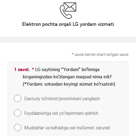
Elektron pochta orqali LG yordam xizmati
*
Javob berish shart boʻlgan savol
1 savol.
*
Toʻldirish shart boʻlgan maydon
LG saytining “Yordam” boʻlimiga
kirganingizdan koʻzlangan maqsad nima edi?
(*Yordam: sotuvdan keyingi xizmat koʻrsatish)
Dasturiy taʼminot/proshivkani yangilash
Foydalanishga oid yoʻriqonmani qidirish
Muddatlar va kafolatga oid maʼlumot zarurati