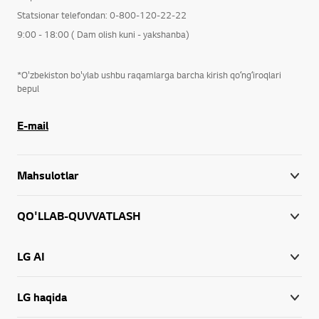
Statsionar telefondan: 0-800-120-22-22
9:00 - 18:00 ( Dam olish kuni - yakshanba)
*O'zbekiston bo'ylab ushbu raqamlarga barcha kirish qoʻngʻiroqlari
bepul
E-mail
Mahsulotlar
QO'LLAB-QUVVATLASH
LG AI
LG haqida