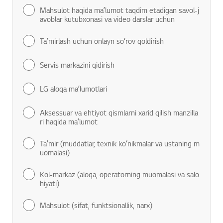
Mahsulot haqida maʼlumot taqdim etadigan savol-j
avoblar kutubxonasi va video darslar uchun
Taʼmirlash uchun onlayn soʻrov qoldirish
Servis markazini qidirish
LG aloqa maʼlumotlari
Aksessuar va ehtiyot qismlarni xarid qilish manzilla
ri haqida maʼlumot
Taʼmir (muddatlar, texnik koʻnikmalar va ustaning m
uomalasi)
Kol-markaz (aloqa, operatorning muomalasi va salo
hiyati)
Mahsulot (sifat, funktsionallik, narx)