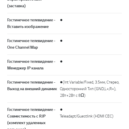
(заставка)
Гостинечное телевидение -
●
Вставить изображение
Гостинечное телевидение -
●
One Channel Map
Гостинечное телевидение -
●
Менеджер IP канала
Гостинечное телевидение -
●(Int Variable/Fixed, 3.5мм, Стерео,
Выход на внешний динамик
Односторонний Тип (GND,L+,R+),
2Вт+2Вт с 8Ω)
Гостинечное телевидение -
●
Совместимость с RJP
Teleadapt/Guestlink (HDMI CEC)
(комплект удаленных