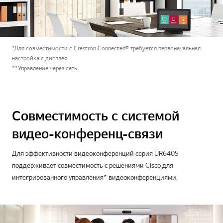
*Для совместимости с Crestron Connected® требуется первоначальная
настройка с дисплея.
**Управление через сеть
Совместимость с системой
видео-конференц-связи
Для эффективности видеоконференций серия UR640S
поддерживает совместимость с решениями Cisco для
интегрированного управления* видеоконференциями.