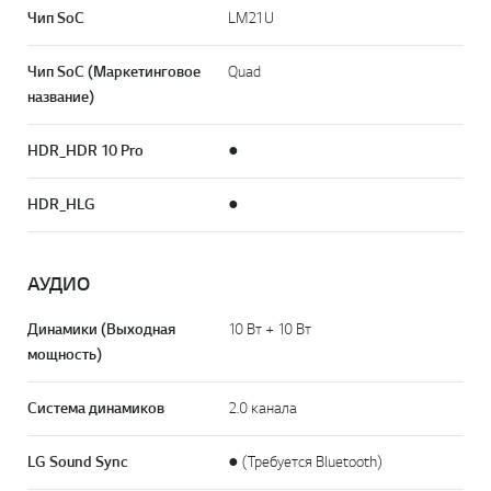
Чип SoC
LM21U
Чип SoC (Маркетинговое
Quad
название)
HDR_HDR 10 Pro
●
HDR_HLG
●
АУДИО
Динамики (Выходная
10 Вт + 10 Вт
мощность)
Система динамиков
2.0 канала
LG Sound Sync
● (Требуется Bluetooth)