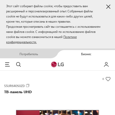
Зак
Этот сайт собирает файлы cookie, чтобы предоставить вам
расширенный и персонализированный опыт. Собранные файлы
cookie не будут использоваться для каких-либо других целей,
кроме тех, которые описаны в наших правилах.
Продолжая просматривать сайт вы соглашаетесь с использованием
нами файлов cookie. С информацией по использованию файлов
cookie вы можете ознакомиться в нашей
Политике
конфиденциальности.
Потребитель
Бизнес
Menu
Поиск
Мой LG
0
s
55UR640S0ZD
u
ТВ-панель UHD
m
m
a
r