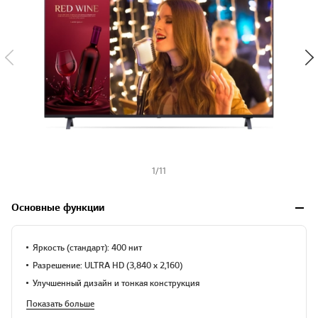
y
-
w
i
s
h
1
/
11
Основные функции
Яркость (стандарт): 400 нит
Разрешение: ULTRA HD (3,840 x 2,160)
Улучшенный дизайн и тонкая конструкция
Показать больше