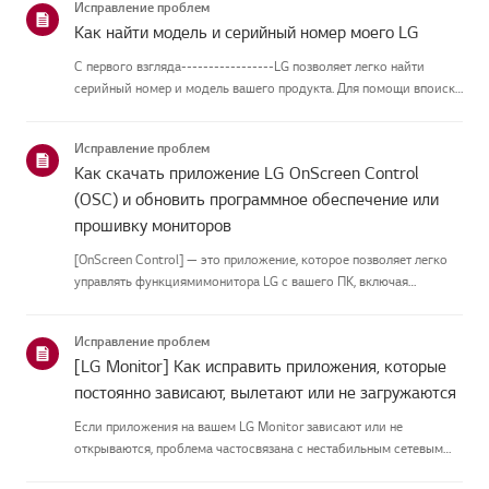
Исправление проблем
Как найти модель и серийный номер моего LG
С первого взгляда-----------------LG позволяет легко найти
серийный номер и модель вашего продукта. Для помощи впоиске
информации о вашем продукте выберите продукт LG из
приведённых нижекатегорий.Выберите свой продуктЭто
Исправление проблем
руководство создано...
Как скачать приложение LG OnScreen Control
(OSC) и обновить программное обеспечение или
прошивку мониторов
[OnScreen Control] — это приложение, которое позволяет легко
управлять функциямимонитора LG с вашего ПК, включая
разделение экрана, настройки монитора иобновления
программного обеспечения или прошивки.Вы можете скачать
Исправление проблем
приложение для вашей ...
[LG Monitor] Как исправить приложения, которые
постоянно зависают, вылетают или не загружаются
Если приложения на вашем LG Monitor зависают или не
открываются, проблема частосвязана с нестабильным сетевым
соединением.Проверьте кабельные соединения между