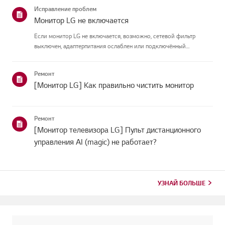
монитором и роутером, затем проверьтестатус сети в меню
Исправление проблем
[Настройки] монитора.Попр...
Монитор LG не включается
Если монитор LG не включается, возможно, сетевой фильтр
выключен, адаптерпитания ослаблен или подключённый
компьютер находится в спящем режиме.Сначала подключите
другое устройство к удлинителю, чтобы убедиться, что оно естьв
Ремонт
питании.Затем п...
[Монитор LG] Как правильно чистить монитор
Ремонт
[Монитор телевизора LG] Пульт дистанционного
управления AI (magic) не работает?
УЗНАЙ БОЛЬШЕ