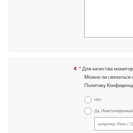
4
*
Обязательное поле
Для качества монитори
Можно ли связаться 
Политику Конфиденци
Нет
Да, Имя/телефонный 