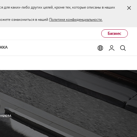
Зак
я для каких-либо других целей, кроме тех, которые описаны в наших
можете ознакомиться в нашей
Политике конфиденциальности.
Бизнес
ЖКА
Language options
Мой LG
Поис
ением.