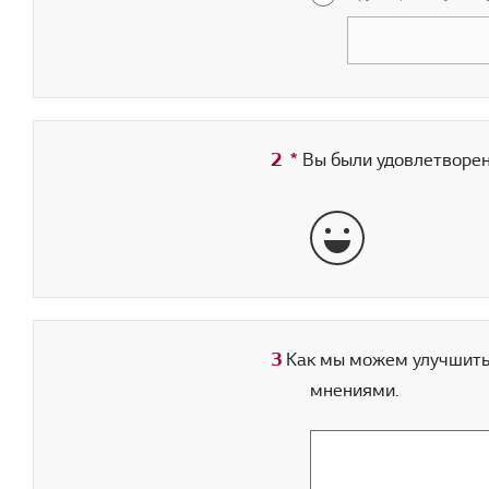
2
*
Обязательное поле
Вы были удовлетворен
отлично
3
Как мы можем улучшить 
мнениями.