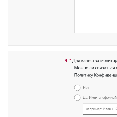
4
*
Обязательное поле
Для качества монитори
Можно ли связаться 
Политику Конфиденци
Нет
Да, Имя/телефонный 