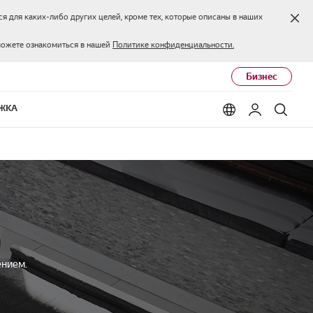
Зак
я для каких-либо других целей, кроме тех, которые описаны в наших
можете ознакомиться в нашей
Политике конфиденциальности.
Бизнес
ЖКА
Language options
Мой LG
Поис
ением.