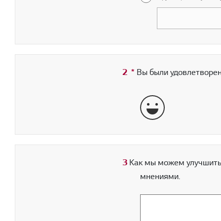
2
*
Обязательное поле
Вы были удовлетворен
отлично
3
Как мы можем улучшить 
мнениями.