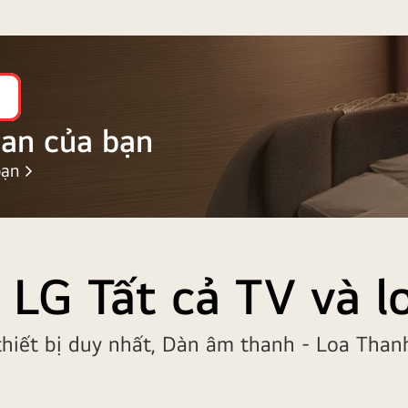
ian của bạn
bạn
 LG Tất cả TV và l
thiết bị duy nhất, Dàn âm thanh - Loa Than