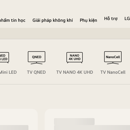
Hỗ trợ
LG
phẩm tin học
Giải pháp không khí
Phụ kiện
ini LED
TV QNED
TV NANO 4K UHD
TV NanoCell