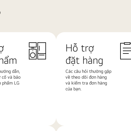
?
ợ
Hỗ trợ
phẩm
đặt hàng
 hướng dẫn,
Các câu hỏi thường gặp
ự cố và bảo
về theo dõi đơn hàng
n phẩm LG
và kiểm tra đơn hàng
của bạn.
Tìm
hiểu
thêm