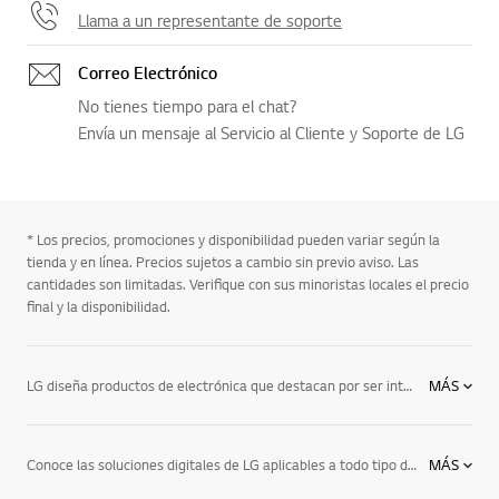
Llama a un representante de soporte
Correo Electrónico
No tienes tiempo para el chat?
Envía un mensaje al Servicio al Cliente y Soporte de LG
* Los precios, promociones y disponibilidad pueden variar según la
tienda y en línea. Precios sujetos a cambio sin previo aviso. Las
cantidades son limitadas. Verifique con sus minoristas locales el precio
final y la disponibilidad.
LG diseña productos de electrónica que destacan por ser intuitivos, flexibles y energéticamente eficientes, lo que te permitirá trabajar con la mejor eficiencia energética, ser más productivo y reducir el impacto en el medio ambiente. En LG estamos comprometidos a ofrecer productos electrónicos que se adapten mejor a tu estilo de vida y que te mantengan actualizado con los últimos avances tecnológicos. Después de todo, la vida es más sencilla cuando se está preparado.
MÁS
Conoce las soluciones digitales de LG aplicables a todo tipo de industria. Desde el sector educativo hasta salas de reuniones, aeropuertos, hospitales, LG ofrece la solución digital más adecuada para cada industria. ¿Buscas una pizarra digital para hacer las clases más interactivas y amenas? ¿O quizá buscas soluciones para un espacio corporativo? Mejora la relación con los clientes, alumnado o pacientes con las soluciones profesionales que ofrece la tecnología avanzada de LG.
MÁS