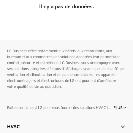
Il ny a pas de données.
LG Business offre notamment aux hôtels, aux restaurants, aux
bureaux et aux commerces des solutions adaptées leur permettant
confort, sécurité et esthétique. LG Business vous accompagne avec
ses solutions intégrées d'écrans d'affichage dynamique, de chauffage,
ventilation et climatisation et de panneaux solaires. Les appareils
électroménagers et électroniques de LG ont pour but d'améliorer
votre qualité de vie au quotidien.
Faites confiance à LG pour vous fournir des solutions HVAC innovantes. La pompe à chaleur air-eau réversible LG Split R32 vous assure chauffage, climatisation et eau chaude sanitaire si besoin. La pompe air-eau R32 de LG fait partie de la gamme THERMA V Split. Contactez-nous pour trouver la solution la plus adaptée à vos besoins.
PLUS
HVAC