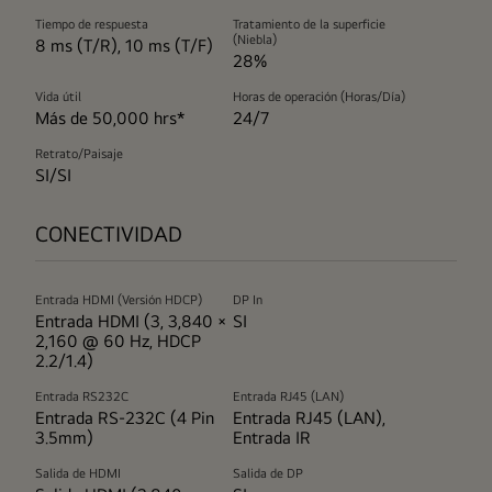
de
Tiempo de respuesta
Tratamiento de la superficie
contenidos.
(Niebla)
8 ms (T/R), 10 ms (T/F)
28%
Vida útil
Horas de operación (Horas/Día)
Más de 50,000 hrs*
24/7
Retrato/Paisaje
SI/SI
CONECTIVIDAD
Entrada HDMI (Versión HDCP)
DP In
Entrada HDMI (3, 3,840 ×
SI
2,160 @ 60 Hz, HDCP
2.2/1.4)
Entrada RS232C
Entrada RJ45 (LAN)
Entrada RS-232C (4 Pin
Entrada RJ45 (LAN),
3.5mm)
Entrada IR
Salida de HDMI
Salida de DP