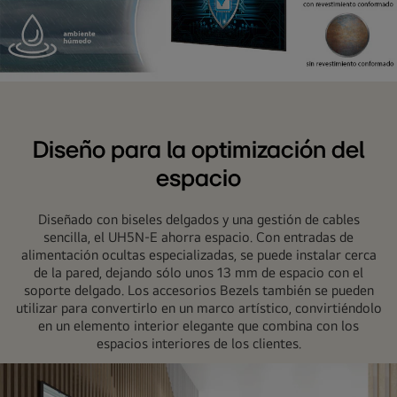
El
UH5N-
E
Diseño para la optimización del
tiene
espacio
un
revestimiento
conformado
Diseñado con biseles delgados y una gestión de cables
sencilla, el UH5N-E ahorra espacio. Con entradas de
en
alimentación ocultas especializadas, se puede instalar cerca
la
de la pared, dejando sólo unos 13 mm de espacio con el
placa
soporte delgado. Los accesorios Bezels también se pueden
de
utilizar para convertirlo en un marco artístico, convirtiéndolo
alimentación
en un elemento interior elegante que combina con los
espacios interiores de los clientes.
para
proteger
la