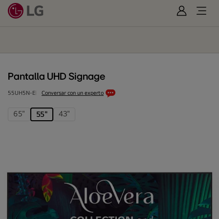
Iniciar
Open
Sesión
Menu
Pantalla
UHD
Signage
Pantalla UHD Signage
55UH5N-E
Conversar con un experto
65"
43"
55"