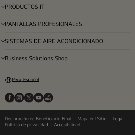
PRODUCTOS IT
alternar
menú
PANTALLAS PROFESIONALES
alternar
menú
SISTEMAS DE AIRE ACONDICIONADO
alternar
menú
Business Solutions Shop
alternar
menú
Perú, Español
Declaración de Beneficiario Final
Mapa del Sitio
Legal
Política de privacidad
Accesibilidad