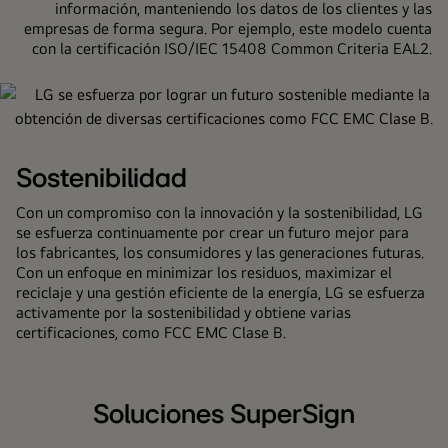
información, manteniendo los datos de los clientes y las
diseño
empresas de forma segura. Por ejemplo, este modelo cuenta
posterior
con la certificación ISO/IEC 15408 Common Criteria EAL2.
optimizado
para
ahorrar
espacio
con
Sostenibilidad
un
sencillo
Con un compromiso con la innovación y la sostenibilidad, LG
sistema
se esfuerza continuamente por crear un futuro mejor para
de
los fabricantes, los consumidores y las generaciones futuras.
Con un enfoque en minimizar los residuos, maximizar el
gestión
reciclaje y una gestión eficiente de la energía, LG se esfuerza
de
activamente por la sostenibilidad y obtiene varias
cables.
certificaciones, como FCC EMC Clase B.
Soluciones SuperSign