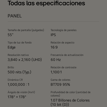
Todas las especificaciones
que
se
PANEL
mostrarán
en
la
Tamaño de pantalla (pulgadas)
Tecnología de paneles
pantalla
55"
IPS
instalada
Tipo de luz de fondo
Relación de aspecto
en
Edge
16:9
la
Resolución nativa
Frecuencia de actualización
pared
3,840 x 2,160 (UHD)
60 Hz
de
la
Brillo
Relación de contraste
500 nits (Typ.)
1,100:1
cafetería
utilizando
Dinámica CR
Gama de colores
un
1,000,000 : 1
BT709 95%
software
Ángulo de visión (AxV)
Profundidad de color (cantidad de
de
colores)
178° × 178°
1.07 Billones de Colores
gestión
(10 bit (D))