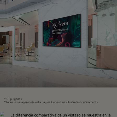
Los
carteles
*65 pulgadas
instalados
*Todas las imágenes de esta página tienen fines ilustrativos únicamente.
en
las