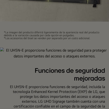
El
UH5N-
*La imagen del producto diferirá ligeramente de la apariencia real del producto
E
debido a la variación causada por cada opción en pulgadas.
*Los accesorios del bisel se venden por separado por un costo adicional.
con
biseles
delgados
se
monta
Funciones de seguridad
cerca
de
mejoradas
la
El UH5N-E proporciona funciones de seguridad, incluida la
pared
tecnología Enhanced Kernel Protection (EKP) de LG, que
y
protege los datos importantes del acceso o ataques
muestra
externos. LG UHD Signage también cuenta con una
un
certificación confiable en el campo de la seguridad de la