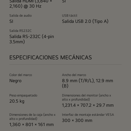
Salida HDMI (3,840 ×
SI
2,160) @ 30 Hz
Salida de audio
USB táctil
SI
Salida USB 2.0 (Tipo A)
Salida RS232C
Salida RS-232C (4-pin
3.5mm)
ESPECIFICACIONES MECÁNICAS
Color del marco
Ancho del marco
Negro
8.9 mm (T/R/L), 12.9 mm
(B)
Peso empaquetado
Dimensiones del monitor (ancho x
alto x profundidad)
20.5 kg
1,231.4 × 707.2 × 29.7 mm
Dimensiones de la caja (ancho x
Interfaz de montaje estándar VESA
alto x profundidad)
300 × 300 mm
1,360 × 801 × 161 mm