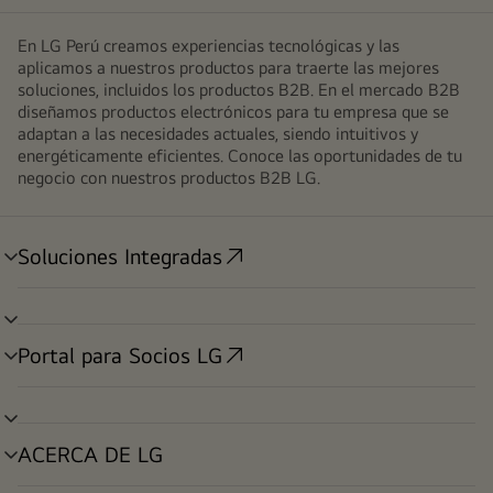
En LG Perú creamos experiencias tecnológicas y las
aplicamos a nuestros productos para traerte las mejores
soluciones, incluidos los productos B2B. En el mercado B2B
diseñamos productos electrónicos para tu empresa que se
adaptan a las necesidades actuales, siendo intuitivos y
energéticamente eficientes. Conoce las oportunidades de tu
negocio con nuestros productos B2B LG.
Soluciones Integradas
alternar
menú
alternar
menú
Portal para Socios LG
alternar
menú
alternar
menú
ACERCA DE LG
alternar
menú