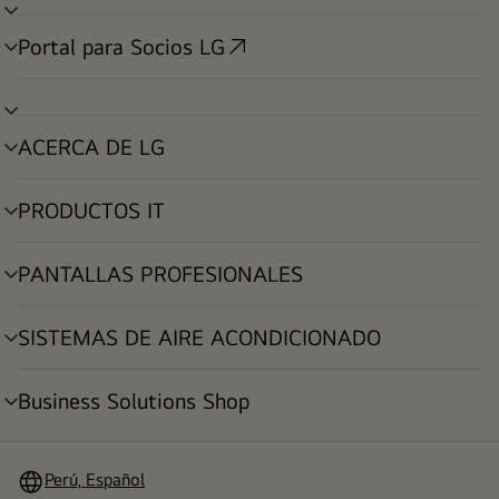
alternar
menú
Portal para Socios LG
alternar
menú
alternar
menú
ACERCA DE LG
alternar
menú
PRODUCTOS IT
alternar
menú
PANTALLAS PROFESIONALES
alternar
menú
SISTEMAS DE AIRE ACONDICIONADO
alternar
menú
Business Solutions Shop
alternar
menú
Perú, Español