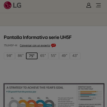
Iniciar
Open
Sesión
Menu
Pantalla
Informativa
serie
UH5F
Pantalla Informativa serie UH5F
75UH5F-H
Conversar con un experto
98"
86"
65"
55"
49"
43"
75"