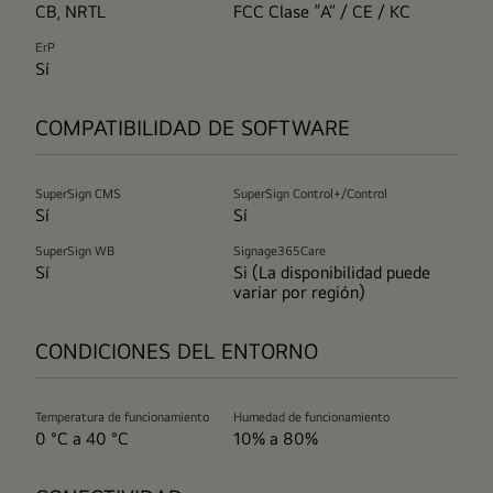
CB, NRTL
FCC Clase “A” / CE / KC
ErP
Sí
COMPATIBILIDAD DE SOFTWARE
SuperSign CMS
SuperSign Control+/Control
Sí
Sí
SuperSign WB
Signage365Care
Sí
Si (La disponibilidad puede
variar por región)
CONDICIONES DEL ENTORNO
Temperatura de funcionamiento
Humedad de funcionamiento
0 °C a 40 °C
10% a 80%