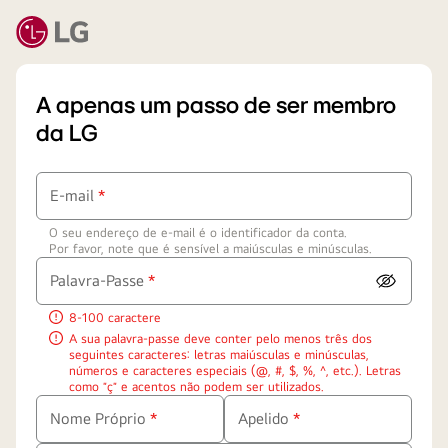
A apenas um passo de ser membro
da LG
E-mail
*
Campos
O seu endereço de e-mail é o identificador da conta.
obrigatórios
Por favor, note que é sensível a maiúsculas e minúsculas.
Palavra-Passe
*
ver
Campos
palavra-
8-100 caractere
obrigatórios
passe
A sua palavra-passe deve conter pelo menos três dos
seguintes caracteres: letras maiúsculas e minúsculas,
números e caracteres especiais (@, #, $, %, ^, etc.). Letras
como ″ç″ e acentos não podem ser utilizados.
Nome Próprio
*
Apelido
*
Campos
Campos