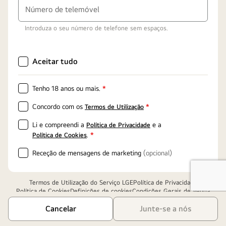
obrigatórios
obrigatórios
Número de telemóvel
Introduza o seu número de telefone sem espaços.
Aceitar tudo
Tenho 18 anos ou mais.
*
Campos
obrigatórios
Concordo com os
*
Termos de Utilização
Campos
obrigatórios
Li e compreendi a
e a
Política de Privacidade
Campos
.
*
Política de Cookies
obrigatórios
Receção de mensagens de marketing
(opcional)
Termos de Utilização do Serviço LGE
Política de Privacidade
Política de Cookies
Definições de cookies
Condições Gerais de Venda
Cancelar
Junte-se a nós