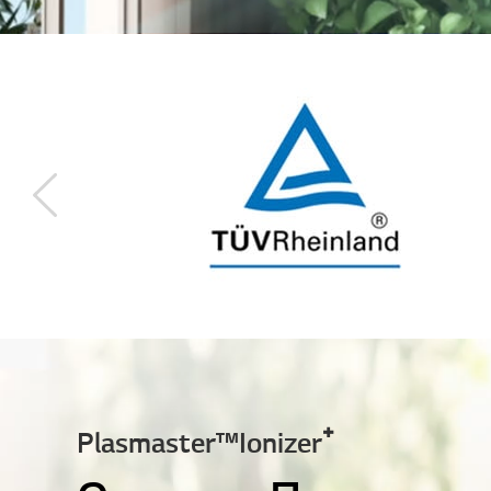
Previous
Plasmaster™Ionizer⁺