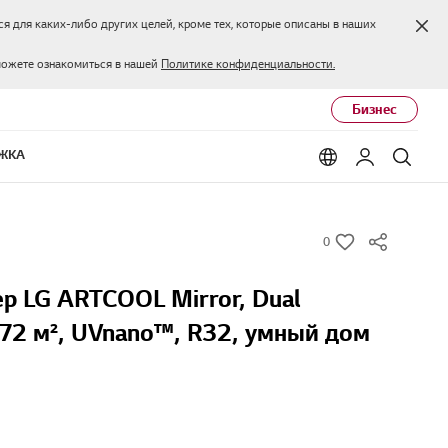
Зак
я для каких-либо других целей, кроме тех, которые описаны в наших
можете ознакомиться в нашей
Политике конфиденциальности.
Бизнес
ЖКА
Language options
Мой LG
Поис
0
w
i
р LG ARTCOOL Mirror, Dual
s
h
о 72 м², UVnano™, R32, умный дом