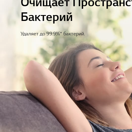
Очищает Пространс
Бактерий
Удаляет до 99.9%* бактерий.