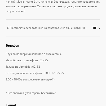
и онлайн. Цены могут быть изменены без предварительного уведомления.
Количество ограничено. Уточните у местных продавцов окончательную
цену и наличие.
LG Electronics сосредоточена на разработке новых инноваций в категории многодверные холодильники. Мы стремимся предоставлять электронные продукты, которые помогают нашим клиентам жить лучше. Мы предлагаем широкий ассортимент аксессуаров для ТВ/Аудио/Видео техники, пультов управления, бытовой техники, стиральных машин, холодильников, кондиционеров, а так же кронштейнов. Узнайте больше об электронике LG на официальном сайте производителя LG.
ЕЩЕ
Телефон
Служба поддержки клиентов в Узбекистане
Из мобильного телефона : 25-25
Только из Uzmobile : 02-52
Со стационарного телефона : 0 800 120 22 22
9:00 - 18:00 ( воскресенье- выходной)
* Все звонки внутри страны бесплатные
E-mail