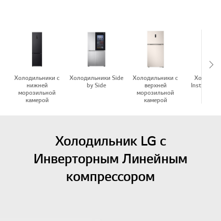
Sc
Холодильники c
Холодильники Side
Холодильники c
Холодил
нижней
by Side
верхней
InstaView™
морозильной
морозильной
in-Doo
камерой
камерой
Холодильник LG с
Инверторным Линейным
компрессором