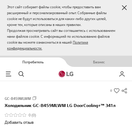
Зак
Этот сайт собирает файлы cookie, чтобы предоставить вам
расширенный и персонализированный опыт. Собранные файлы
cookie не будут использоваться для каких-либо других целей,
кроме тех, которые описаны в наших правилах.
Продолжая просматривать сайт вы соглашаетесь с использованием
нами файлов cookie. С информацией по использованию файлов
cookie вы можете ознакомиться в нашей
Политике
конфиденциальности.
Потребитель
Бизнес
Menu
Поиск
Мой LG
0
s
GC-B459MLWM
u
Холодильник GC-B459MLWM LG DoorCooling+™ 341л
m
m
0 (0)
a
Добавить отзыв
r