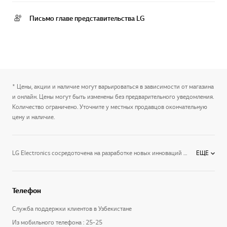
Письмо главе представительства LG
* Цены, акции и наличие могут варьироваться в зависимости от магазина
и онлайн. Цены могут быть изменены без предварительного уведомления.
Количество ограничено. Уточните у местных продавцов окончательную
цену и наличие.
LG Electronics сосредоточена на разработке новых инноваций в категории холодильники. Мы стремимся предоставлять электронные продукты, которые помогают нашим клиентам жить лучше. Мы предлагаем широкий ассортимент аксессуаров для ТВ/Аудио/Видео техники, пультов управления, бытовой техники, стиральных машин, холодильников, кондиционеров, а так же кронштейнов. Узнайте больше об электронике LG на официальном сайте производителя LG.
ЕЩЕ
Телефон
Служба поддержки клиентов в Узбекистане
Из мобильного телефона : 25-25