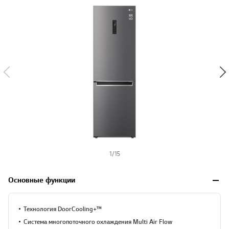
y
-
w
i
s
h
1
/
15
Основные функции
Технология DoorCooling+™
Система многопоточного охлаждения Multi Air Flow