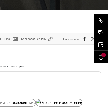
Email
Копировать ссылку
Поделиться
0
ых ниже категорий.