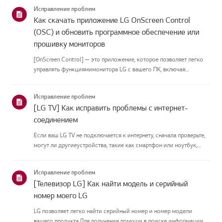
подключить антеннуУстановите антенну в месте, где она может
Исправление проблем
принимать UHD-сигн...
Как скачать приложение LG OnScreen Control
(OSC) и обновить программное обеспечение или
прошивку мониторов
[OnScreen Control] — это приложение, которое позволяет легко
управлять функциямимонитора LG с вашего ПК, включая
разделение экрана, настройки монитора иобновления
программного обеспечения или прошивки.Вы можете скачать
Исправление проблем
приложение для вашей ...
[LG TV] Как исправить проблемы с интернет-
соединением
Если ваш LG TV не подключается к интернету, сначала проверьте,
могут ли другиеустройства, такие как смартфон или ноутбук,
подключаться к той же сети.Если ни одно устройство не может
подключиться, скорее всего, проблема в вашемроутере или ин...
Исправление проблем
[Телевизор LG] Как найти модель и серийный
номер моего LG
LG позволяет легко найти серийный номер и номер модели
вашего продукта.Для получения помощи в поиске информации о