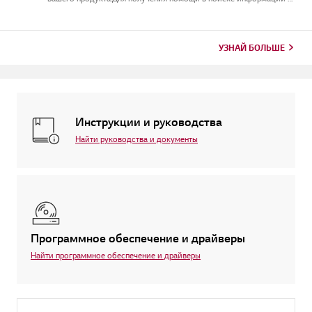
вашем продукте выберите продукт LG изкатегорий
ниже.ТЕЛЕВИДЕНИЕМодель и/или серийный номер можно найти
в следующем месте: * На...
УЗНАЙ БОЛЬШЕ
Инструкции и руководства
Найти руководства и документы
Программное обеспечение и драйверы
Найти программное обеспечение и драйверы