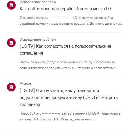
Исправление проблем
Как найти модель и серийный номер моего LG
С первого взгляда-----------------LG позволяет легко найти
серийный номер и модель вашего продукта. Для помощи впоиске
информации о вашем продукте выберите продукт LG из
приведённых нижекатегорий.Выберите свой продуктЭто
Исправление проблем
руководство создано...
[LG TV] Как согласиться на пользовательские
соглашения
Чтобы получить доступ к различному контенту и сервисам на
вашем телевизоре,подключитесь к интернету и согласитесь с
пользовательскими соглашениями.Если процесс соглашения
провалился, сначала проверьте интернет-соединение
Ремонт
вашеготелевизора и ...
[LG TV] Я хочу узнать, как установить и
подключить цифровую антенну (UHD) и смотреть
телевизор
Попробуй это------------У вас есть антенна UHD?➔ Подключите
антенну UHD к порту UHD TV на задней панели
телевизора.Проверьте доступные регионы для приёма UHD.Как