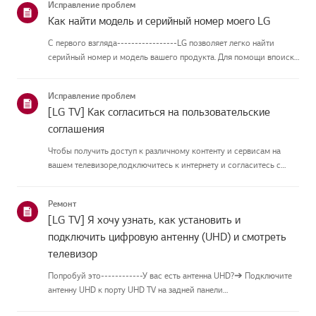
Исправление проблем
Как найти модель и серийный номер моего LG
С первого взгляда-----------------LG позволяет легко найти
серийный номер и модель вашего продукта. Для помощи впоиске
информации о вашем продукте выберите продукт LG из
приведённых нижекатегорий.Выберите свой продуктЭто
Исправление проблем
руководство создано...
[LG TV] Как согласиться на пользовательские
соглашения
Чтобы получить доступ к различному контенту и сервисам на
вашем телевизоре,подключитесь к интернету и согласитесь с
пользовательскими соглашениями.Если процесс соглашения
провалился, сначала проверьте интернет-соединение
Ремонт
вашеготелевизора и ...
[LG TV] Я хочу узнать, как установить и
подключить цифровую антенну (UHD) и смотреть
телевизор
Попробуй это------------У вас есть антенна UHD?➔ Подключите
антенну UHD к порту UHD TV на задней панели
телевизора.Проверьте доступные регионы для приёма UHD.Как