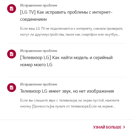
подключить антеннуУстановите антенну в месте, где она может
Исправление проблем
принимать UHD-сигн...
[LG TV] Как исправить проблемы с интернет-
соединением
Если ваш LG TV не подключается к интернету, сначала проверьте,
могут ли другиеустройства, такие как смартфон или ноутбук,
подключаться к той же сети.Если ни одно устройство не может
подключиться, скорее всего, проблема в вашемроутере или ин...
Исправление проблем
[Телевизор LG] Как найти модель и серийный
номер моего LG
Исправление проблем
Телевизор LG имеет звук, но нет изображения
Если вы слышите звук с телевизора, но экран пустой, нажмите
кнопку [Громкость]на пульте от телевизора.Если на экране
появляется индикатор громкости, скорее всего, дисплей
телевизораработает нормально.Проблема может быть вызвана
проблемой си...
УЗНАЙ БОЛЬШЕ