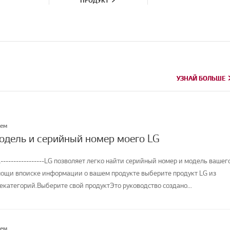
ПРОДУКТ
УЗНАЙ БОЛЬШЕ
УЗНАЙ БОЛЬШЕ
лем
модель и серийный номер моего LG
-----------------LG позволяет легко найти серийный номер и модель вашег
мощи впоиске информации о вашем продукте выберите продукт LG из
категорий.Выберите свой продуктЭто руководство создано...
лем