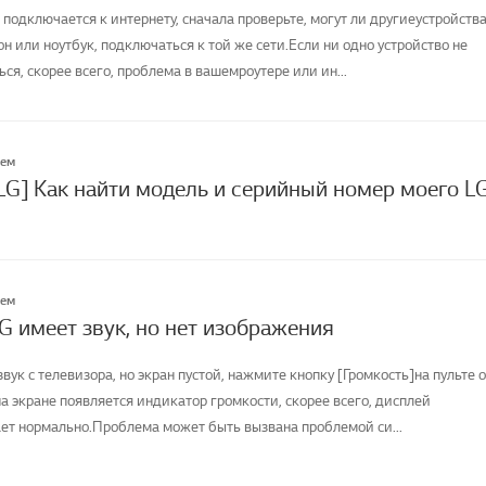
 подключается к интернету, сначала проверьте, могут ли другиеустройства
н или ноутбук, подключаться к той же сети.Если ни одно устройство не
я, скорее всего, проблема в вашемроутере или ин...
лем
LG] Как найти модель и серийный номер моего L
лем
G имеет звук, но нет изображения
вук с телевизора, но экран пустой, нажмите кнопку [Громкость]на пульте о
а экране появляется индикатор громкости, скорее всего, дисплей
ет нормально.Проблема может быть вызвана проблемой си...