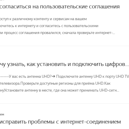
 согласиться на пользовательские соглашения
оступ к различному контенту и сервисам на вашем
ючитесь к интернету и согласитесь с пользовательскими
и процесс соглашения провалился, сначала проверьте интернет-
телевизора и ...
[LG TV] Я хочу узнать, как установить и подключить цифровую антенну (UHD) и смотреть телевизор
--------У вас есть антенна UHD?➔ Подключите антенну UHD к порту UHD TV
 телевизора.Проверьте доступные регионы для приёма UHD.Как
уУстановите антенну в месте, где она может принимать UHD-сигн...
лем
 исправить проблемы с интернет-соединением