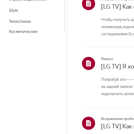
[LG TV] Как
Шум
Чтобы получить д
Тепло/запах
телевизоре,подкл
Косметические
соглашениями.Есл
средства/внешний вид
соединение вашего
Пульт дистанционного
управления/Кнопки
Ремонт
Меню/Настройки
Подключение/Установка
Попробуй это----
Главная/ThinQ/Сеть/
на задней панели
Приложения
подключить антенн
Продажи / Продвижение
/ Установка /
Спецификация
Исправление проб
Другое
[LG TV] Как