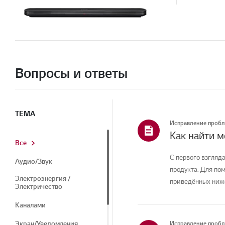
Вопросы и ответы
ТЕМА
Исправление проб
Как найти 
Все
С первого взгляда
Аудио/Звук
продукта. Для по
Электроэнергия /
приведённых ниже
Электричество
Каналами
Экран/Уведомления
Исправление проб