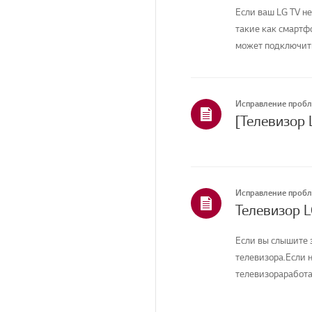
Если ваш LG TV не
такие как смартфо
может подключитьс
Исправление проб
[Телевизор 
Исправление проб
Телевизор L
Если вы слышите з
телевизора.Если н
телевизораработа