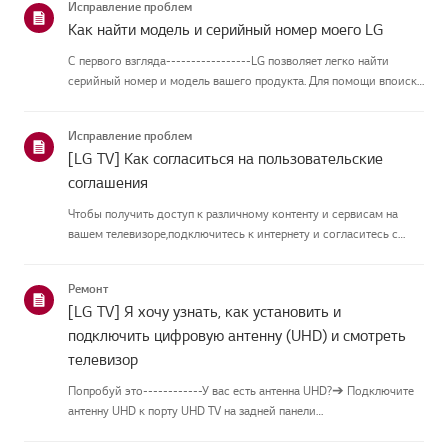
Исправление проблем
Как найти модель и серийный номер моего LG
С первого взгляда-----------------LG позволяет легко найти
серийный номер и модель вашего продукта. Для помощи впоиске
информации о вашем продукте выберите продукт LG из
приведённых нижекатегорий.Выберите свой продуктЭто
Исправление проблем
руководство создано...
[LG TV] Как согласиться на пользовательские
соглашения
Чтобы получить доступ к различному контенту и сервисам на
вашем телевизоре,подключитесь к интернету и согласитесь с
пользовательскими соглашениями.Если процесс соглашения
провалился, сначала проверьте интернет-соединение
Ремонт
вашеготелевизора и ...
[LG TV] Я хочу узнать, как установить и
подключить цифровую антенну (UHD) и смотреть
телевизор
Попробуй это------------У вас есть антенна UHD?➔ Подключите
антенну UHD к порту UHD TV на задней панели
телевизора.Проверьте доступные регионы для приёма UHD.Как