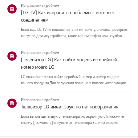
подключить антеннуУстановите антенну в месте, где она может
Исправление проблем
принимать UHD-сигн...
[LG TV] Как исправить проблемы с интернет-
соединением
Если ваш LG TV не подключается к интернету, сначала проверьте,
могут ли другиеустройства, такие как смартфон или ноутбук,
подключаться к той же сети.Если ни одно устройство не может
подключиться, скорее всего, проблема в вашемроутере или ин...
Исправление проблем
[Телевизор LG] Как найти модель и серийный
номер моего LG
LG позволяет легко найти серийный номер и номер модели
вашего продукта.Для получения помощи в поиске информации о
вашем продукте выберите продукт LG изкатегорий
ниже.ТЕЛЕВИДЕНИЕМодель и/или серийный номер можно найти
Исправление проблем
в следующем месте: * На...
Телевизор LG имеет звук, но нет изображения
Если вы слышите звук с телевизора, но экран пустой, нажмите
кнопку [Громкость]на пульте от телевизора.Если на экране
появляется индикатор громкости, скорее всего, дисплей
телевизораработает нормально.Проблема может быть вызвана