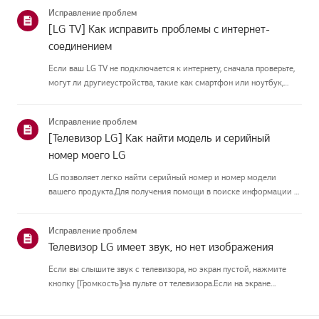
подключить антеннуУстановите антенну в месте, где она может
Исправление проблем
принимать UHD-сигн...
[LG TV] Как исправить проблемы с интернет-
соединением
Если ваш LG TV не подключается к интернету, сначала проверьте,
могут ли другиеустройства, такие как смартфон или ноутбук,
подключаться к той же сети.Если ни одно устройство не может
подключиться, скорее всего, проблема в вашемроутере или ин...
Исправление проблем
[Телевизор LG] Как найти модель и серийный
номер моего LG
LG позволяет легко найти серийный номер и номер модели
вашего продукта.Для получения помощи в поиске информации о
вашем продукте выберите продукт LG изкатегорий
ниже.ТЕЛЕВИДЕНИЕМодель и/или серийный номер можно найти
Исправление проблем
в следующем месте: * На...
Телевизор LG имеет звук, но нет изображения
Если вы слышите звук с телевизора, но экран пустой, нажмите
кнопку [Громкость]на пульте от телевизора.Если на экране
появляется индикатор громкости, скорее всего, дисплей
телевизораработает нормально.Проблема может быть вызвана