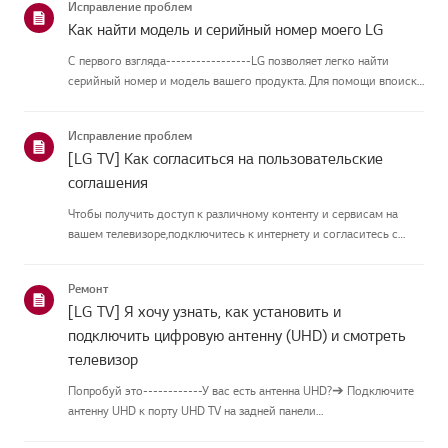
Исправление проблем
Как найти модель и серийный номер моего LG
С первого взгляда-----------------LG позволяет легко найти
серийный номер и модель вашего продукта. Для помощи впоиске
информации о вашем продукте выберите продукт LG из
приведённых нижекатегорий.Выберите свой продуктЭто
Исправление проблем
руководство создано...
[LG TV] Как согласиться на пользовательские
соглашения
Чтобы получить доступ к различному контенту и сервисам на
вашем телевизоре,подключитесь к интернету и согласитесь с
пользовательскими соглашениями.Если процесс соглашения
провалился, сначала проверьте интернет-соединение
Ремонт
вашеготелевизора и ...
[LG TV] Я хочу узнать, как установить и
подключить цифровую антенну (UHD) и смотреть
телевизор
Попробуй это------------У вас есть антенна UHD?➔ Подключите
антенну UHD к порту UHD TV на задней панели
телевизора.Проверьте доступные регионы для приёма UHD.Как