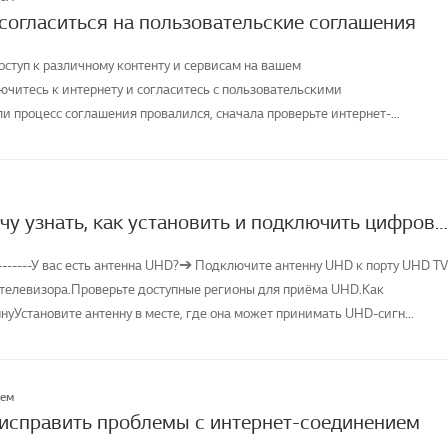
 согласиться на пользовательские соглашения
оступ к различному контенту и сервисам на вашем
ючитесь к интернету и согласитесь с пользовательскими
и процесс соглашения провалился, сначала проверьте интернет-
телевизора и ...
[LG TV] Я хочу узнать, как установить и подключить цифровую антенну (UHD) и смотреть телевизор
--------У вас есть антенна UHD?➔ Подключите антенну UHD к порту UHD TV
 телевизора.Проверьте доступные регионы для приёма UHD.Как
уУстановите антенну в месте, где она может принимать UHD-сигн...
лем
 исправить проблемы с интернет-соединением