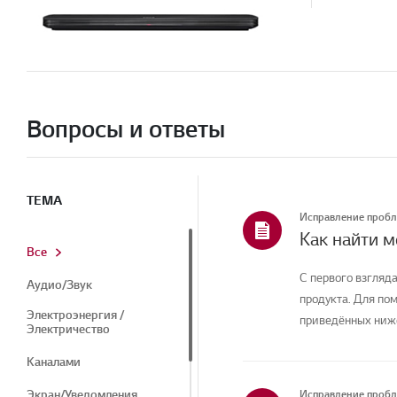
Вопросы и ответы
ТЕМА
Исправление проб
Как найти 
Все
С первого взгляда
Аудио/Звук
продукта. Для по
Электроэнергия /
приведённых ниже
Электричество
Каналами
Экран/Уведомления
Исправление проб