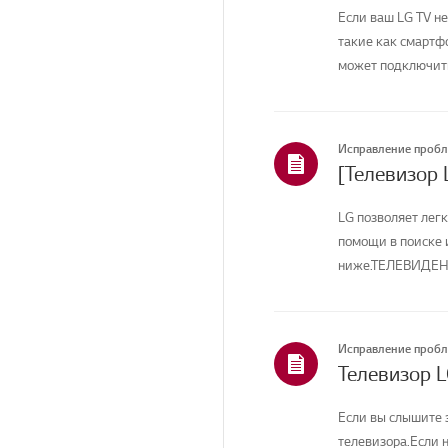
Если ваш LG TV не
такие как смартфо
может подключитьс
Исправление проб
[Телевизор 
LG позволяет лег
помощи в поиске 
ниже.ТЕЛЕВИДЕНИ
На...
Исправление проб
Телевизор L
Если вы слышите з
телевизора.Если н