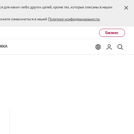
Зак
я для каких-либо других целей, кроме тех, которые описаны в наших
можете ознакомиться в нашей
Политике конфиденциальности.
Бизнес
ЖКА
Language options
Мой LG
Поис