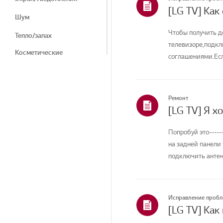
[LG TV] Как
Шум
Чтобы получить д
Тепло/запах
телевизоре,подкл
Косметические
соглашениями.Есл
средства/внешний вид
соединение вашего
Пульт дистанционного
управления/Кнопки
Ремонт
Меню/Настройки
Подключение/Установка
Попробуй это----
Главная/ThinQ/Сеть/
на задней панели
Приложения
подключить антенн
Продажи / Продвижение
/ Установка /
Спецификация
Исправление проб
Другое
[LG TV] Как