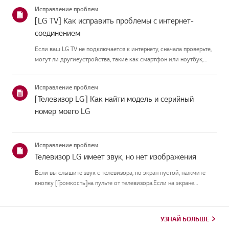
подключить антеннуУстановите антенну в месте, где она может
Исправление проблем
принимать UHD-сигн...
[LG TV] Как исправить проблемы с интернет-
соединением
Если ваш LG TV не подключается к интернету, сначала проверьте,
могут ли другиеустройства, такие как смартфон или ноутбук,
подключаться к той же сети.Если ни одно устройство не может
подключиться, скорее всего, проблема в вашемроутере или ин...
Исправление проблем
[Телевизор LG] Как найти модель и серийный
номер моего LG
Исправление проблем
Телевизор LG имеет звук, но нет изображения
Если вы слышите звук с телевизора, но экран пустой, нажмите
кнопку [Громкость]на пульте от телевизора.Если на экране
появляется индикатор громкости, скорее всего, дисплей
телевизораработает нормально.Проблема может быть вызвана
проблемой си...
УЗНАЙ БОЛЬШЕ