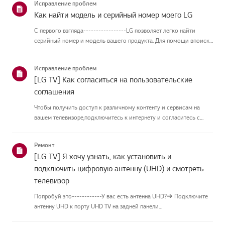
Исправление проблем
Как найти модель и серийный номер моего LG
С первого взгляда-----------------LG позволяет легко найти
серийный номер и модель вашего продукта. Для помощи впоиске
информации о вашем продукте выберите продукт LG из
приведённых нижекатегорий.Выберите свой продуктЭто
Исправление проблем
руководство создано...
[LG TV] Как согласиться на пользовательские
соглашения
Чтобы получить доступ к различному контенту и сервисам на
вашем телевизоре,подключитесь к интернету и согласитесь с
пользовательскими соглашениями.Если процесс соглашения
провалился, сначала проверьте интернет-соединение
Ремонт
вашеготелевизора и ...
[LG TV] Я хочу узнать, как установить и
подключить цифровую антенну (UHD) и смотреть
телевизор
Попробуй это------------У вас есть антенна UHD?➔ Подключите
антенну UHD к порту UHD TV на задней панели
телевизора.Проверьте доступные регионы для приёма UHD.Как