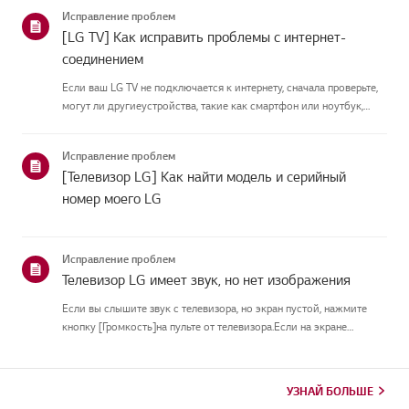
подключить антеннуУстановите антенну в месте, где она может
Исправление проблем
принимать UHD-сигн...
[LG TV] Как исправить проблемы с интернет-
соединением
Если ваш LG TV не подключается к интернету, сначала проверьте,
могут ли другиеустройства, такие как смартфон или ноутбук,
подключаться к той же сети.Если ни одно устройство не может
подключиться, скорее всего, проблема в вашемроутере или ин...
Исправление проблем
[Телевизор LG] Как найти модель и серийный
номер моего LG
Исправление проблем
Телевизор LG имеет звук, но нет изображения
Если вы слышите звук с телевизора, но экран пустой, нажмите
кнопку [Громкость]на пульте от телевизора.Если на экране
появляется индикатор громкости, скорее всего, дисплей
телевизораработает нормально.Проблема может быть вызвана
проблемой си...
УЗНАЙ БОЛЬШЕ