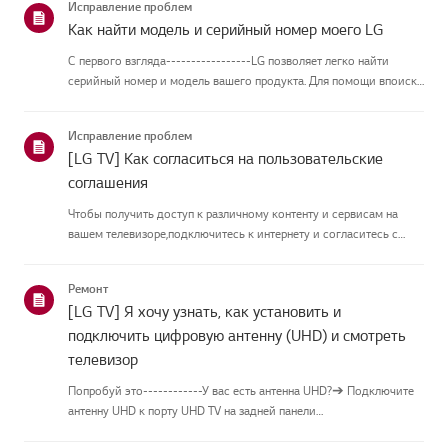
Исправление проблем
Как найти модель и серийный номер моего LG
С первого взгляда-----------------LG позволяет легко найти
серийный номер и модель вашего продукта. Для помощи впоиске
информации о вашем продукте выберите продукт LG из
приведённых нижекатегорий.Выберите свой продуктЭто
Исправление проблем
руководство создано...
[LG TV] Как согласиться на пользовательские
соглашения
Чтобы получить доступ к различному контенту и сервисам на
вашем телевизоре,подключитесь к интернету и согласитесь с
пользовательскими соглашениями.Если процесс соглашения
провалился, сначала проверьте интернет-соединение
Ремонт
вашеготелевизора и ...
[LG TV] Я хочу узнать, как установить и
подключить цифровую антенну (UHD) и смотреть
телевизор
Попробуй это------------У вас есть антенна UHD?➔ Подключите
антенну UHD к порту UHD TV на задней панели
телевизора.Проверьте доступные регионы для приёма UHD.Как