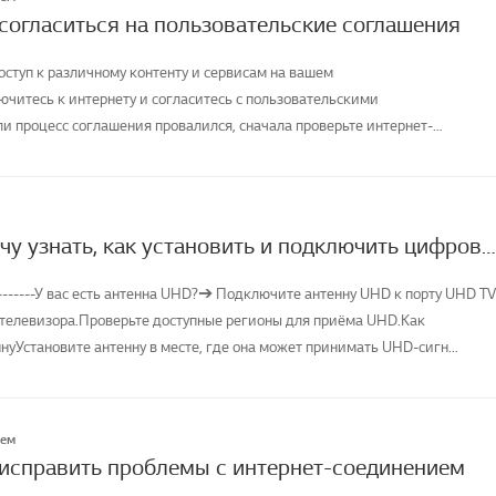
 согласиться на пользовательские соглашения
оступ к различному контенту и сервисам на вашем
ючитесь к интернету и согласитесь с пользовательскими
и процесс соглашения провалился, сначала проверьте интернет-
телевизора и ...
[LG TV] Я хочу узнать, как установить и подключить цифровую антенну (UHD) и смотреть телевизор
--------У вас есть антенна UHD?➔ Подключите антенну UHD к порту UHD TV
 телевизора.Проверьте доступные регионы для приёма UHD.Как
уУстановите антенну в месте, где она может принимать UHD-сигн...
лем
 исправить проблемы с интернет-соединением