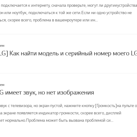
 подключается к интернету, сначала проверьте, могут ли другиеустройства
н или ноутбук, подключаться к той же сети.Если ни одно устройство не
я, скорее всего, проблема в вашемроутере или ин...
лем
LG] Как найти модель и серийный номер моего L
лем
G имеет звук, но нет изображения
вук с телевизора, но экран пустой, нажмите кнопку [Громкость]на пульте о
а экране появляется индикатор громкости, скорее всего, дисплей
ет нормально.Проблема может быть вызвана проблемой си...