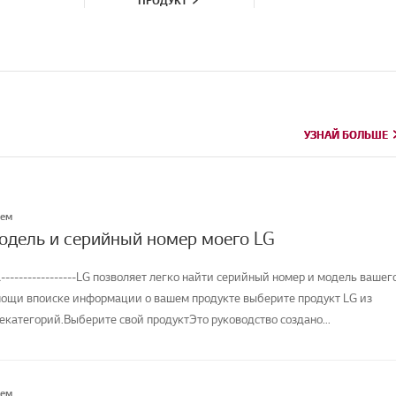
ПРОДУКТ
УЗНАЙ БОЛЬШЕ
УЗНАЙ БОЛЬШЕ
лем
модель и серийный номер моего LG
-----------------LG позволяет легко найти серийный номер и модель вашег
мощи впоиске информации о вашем продукте выберите продукт LG из
категорий.Выберите свой продуктЭто руководство создано...
лем