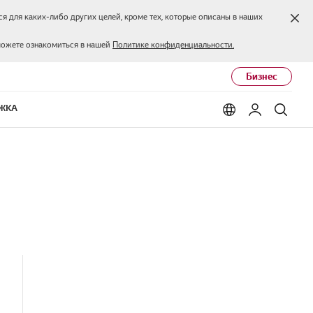
Зак
я для каких-либо других целей, кроме тех, которые описаны в наших
можете ознакомиться в нашей
Политике конфиденциальности.
Бизнес
ЖКА
Language options
Мой LG
Поис