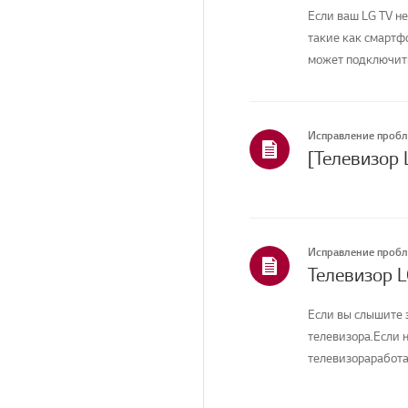
Если ваш LG TV не
такие как смартфо
может подключитьс
Исправление проб
[Телевизор 
Исправление проб
Телевизор L
Если вы слышите з
телевизора.Если н
телевизораработа