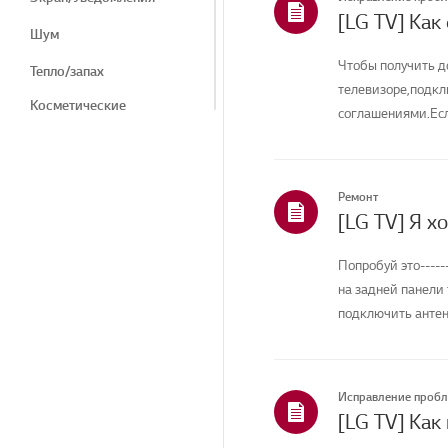
[LG TV] Как
Шум
Чтобы получить д
Тепло/запах
телевизоре,подкл
Косметические
соглашениями.Есл
средства/внешний вид
соединение вашего
Пульт дистанционного
управления/Кнопки
Ремонт
Меню/Настройки
Подключение/Установка
Попробуй это----
Главная/ThinQ/Сеть/
на задней панели
Приложения
подключить антенн
Продажи / Продвижение
/ Установка /
Спецификация
Исправление проб
Другое
[LG TV] Как