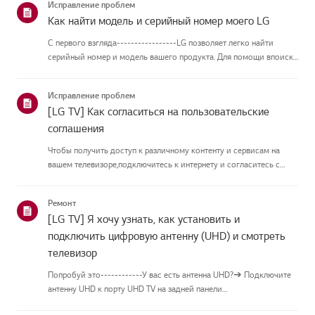
Исправление проблем
Как найти модель и серийный номер моего LG
С первого взгляда-----------------LG позволяет легко найти
серийный номер и модель вашего продукта. Для помощи впоиске
информации о вашем продукте выберите продукт LG из
приведённых нижекатегорий.Выберите свой продуктЭто
Исправление проблем
руководство создано...
[LG TV] Как согласиться на пользовательские
соглашения
Чтобы получить доступ к различному контенту и сервисам на
вашем телевизоре,подключитесь к интернету и согласитесь с
пользовательскими соглашениями.Если процесс соглашения
провалился, сначала проверьте интернет-соединение
Ремонт
вашеготелевизора и ...
[LG TV] Я хочу узнать, как установить и
подключить цифровую антенну (UHD) и смотреть
телевизор
Попробуй это------------У вас есть антенна UHD?➔ Подключите
антенну UHD к порту UHD TV на задней панели
телевизора.Проверьте доступные регионы для приёма UHD.Как