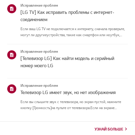
подключить антеннуУстановите антенну в месте, где она может
Исправление проблем
принимать UHD-сигн...
[LG TV] Как исправить проблемы с интернет-
соединением
Если ваш LG TV не подключается к интернету, сначала проверьте,
могут ли другиеустройства, такие как смартфон или ноутбук,
подключаться к той же сети.Если ни одно устройство не может
подключиться, скорее всего, проблема в вашемроутере или ин...
Исправление проблем
[Телевизор LG] Как найти модель и серийный
номер моего LG
Исправление проблем
Телевизор LG имеет звук, но нет изображения
Если вы слышите звук с телевизора, но экран пустой, нажмите
кнопку [Громкость]на пульте от телевизора.Если на экране
появляется индикатор громкости, скорее всего, дисплей
телевизораработает нормально.Проблема может быть вызвана
проблемой си...
УЗНАЙ БОЛЬШЕ