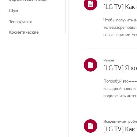
[LG TV] Как
Шум
Чтобы получить д
Тепло/запах
телевизоре,подкл
Косметические
соглашениями.Есл
средства/внешний вид
соединение вашего
Пульт дистанционного
управления/Кнопки
Ремонт
Меню/Настройки
Подключение/Установка
Попробуй это----
Главная/ThinQ/Сеть/
на задней панели
Приложения
подключить антенн
Продажи / Продвижение
/ Установка /
Спецификация
Исправление проб
Другое
[LG TV] Как