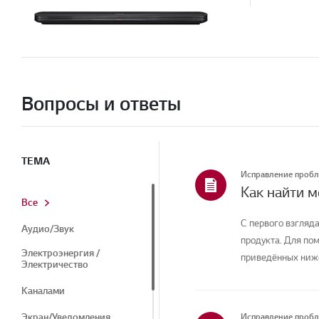
Вопросы и ответы
ТЕМА
Исправление проб
Как найти 
Все
С первого взгляда
Аудио/Звук
продукта. Для по
Электроэнергия /
приведённых ниже
Электричество
Каналами
Экран/Уведомления
Исправление проб