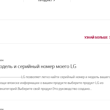
ПРОДУКТ
УЗНАЙ БОЛЬШЕ
УЗНАЙ БОЛЬШЕ
лем
модель и серийный номер моего LG
-----------------LG позволяет легко найти серийный номер и модель вашег
мощи впоиске информации о вашем продукте выберите продукт LG из
категорий.Выберите свой продуктЭто руководство создано...
лем