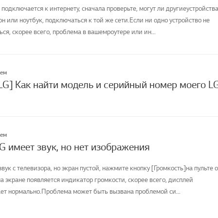
 подключается к интернету, сначала проверьте, могут ли другиеустройства
н или ноутбук, подключаться к той же сети.Если ни одно устройство не
я, скорее всего, проблема в вашемроутере или ин...
лем
LG] Как найти модель и серийный номер моего L
лем
G имеет звук, но нет изображения
вук с телевизора, но экран пустой, нажмите кнопку [Громкость]на пульте о
а экране появляется индикатор громкости, скорее всего, дисплей
ет нормально.Проблема может быть вызвана проблемой си...