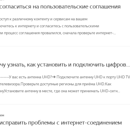
 согласиться на пользовательские соглашения
оступ к различному контенту и сервисам на вашем
ючитесь к интернету и согласитесь с пользовательскими
и процесс соглашения провалился, сначала проверьте интернет-
телевизора и ...
[LG TV] Я хочу узнать, как установить и подключить цифровую антенну (UHD) и смотреть телевизор
--------У вас есть антенна UHD?➔ Подключите антенну UHD к порту UHD TV
 телевизора.Проверьте доступные регионы для приёма UHD.Как
уУстановите антенну в месте, где она может принимать UHD-сигн...
лем
 исправить проблемы с интернет-соединением