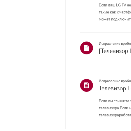
Если ваш LG TV не
такие как смартфо
может подключитьс
Исправление проб
[Телевизор 
Исправление проб
Телевизор L
Если вы слышите з
телевизора.Если н
телевизораработа