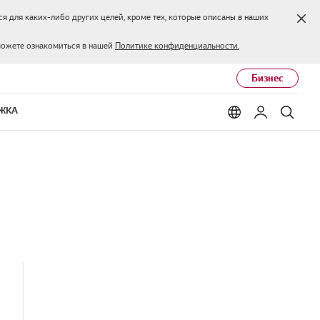
Зак
я для каких-либо других целей, кроме тех, которые описаны в наших
можете ознакомиться в нашей
Политике конфиденциальности.
Бизнес
ЖКА
Language options
Мой LG
Поис