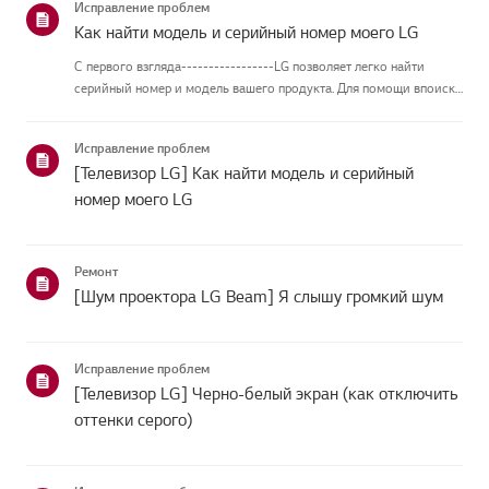
Исправление проблем
Как найти модель и серийный номер моего LG
С первого взгляда-----------------LG позволяет легко найти
серийный номер и модель вашего продукта. Для помощи впоиске
информации о вашем продукте выберите продукт LG из
приведённых нижекатегорий.Выберите свой продуктЭто
Исправление проблем
руководство создано...
[Телевизор LG] Как найти модель и серийный
номер моего LG
Ремонт
[Шум проектора LG Beam] Я слышу громкий шум
Исправление проблем
[Телевизор LG] Черно-белый экран (как отключить
оттенки серого)