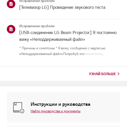
Исправление проблем
[Телевизор LG] Проведение звукового теста
Исправление проблем
[USB-соединение LG Beam Projector] Я постоянно
вижу «Неподдерживаемый файл»
* Причины и симптомы * Я вижу сообщение с надписью
«Неподдерживаемый файл».Попробуй это------------
Воспроизведите видеофайл на вашем ПК.Попробуйте
воспроизвести файл на плеере на ПК и убедитесь, что файл
неповреждён.Проверьте поддерживаемо...
УЗНАЙ БОЛЬШЕ
Инструкции и руководства
Найти руководства и документы