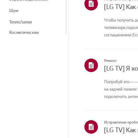
[LG TV] Как
Шум
Чтобы получить д
Тепло/запах
телевизоре,подкл
Косметические
соглашениями.Есл
средства/внешний вид
соединение вашего
Пульт дистанционного
управления/Кнопки
Ремонт
Меню/Настройки
Подключение/Установка
Попробуй это----
Главная/ThinQ/Сеть/
на задней панели
Приложения
подключить антенн
Продажи / Продвижение
/ Установка /
Спецификация
Исправление проб
Другое
[LG TV] Как