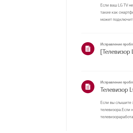
Если ваш LG TV не
такие как смартфо
может подключитьс
Исправление проб
[Телевизор 
Исправление проб
Телевизор L
Если вы слышите з
телевизора.Если н
телевизораработа