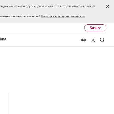
Зак
я для каких-либо других целей, кроме тех, которые описаны в наших
можете ознакомиться в нашей
Политике конфиденциальности.
Бизнес
ЖКА
Language options
Мой LG
Поис