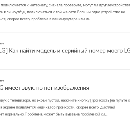
 подключается к интернету, сначала проверьте, могут ли другиеустройства
н или ноутбук, подключаться к той же сети.Если ни одно устройство не
я, скорее всего, проблема в вашемроутере или ин...
лем
LG] Как найти модель и серийный номер моего L
лем
G имеет звук, но нет изображения
вук с телевизора, но экран пустой, нажмите кнопку [Громкость]на пульте о
а экране появляется индикатор громкости, скорее всего, дисплей
ет нормально.Проблема может быть вызвана проблемой си...