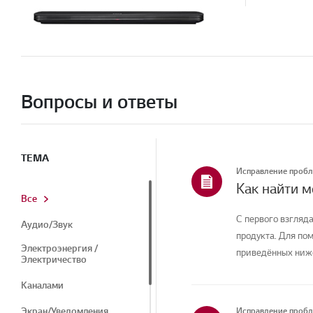
Вопросы и ответы
ТЕМА
Исправление проб
Как найти 
Все
С первого взгляда
Аудио/Звук
продукта. Для по
Электроэнергия /
приведённых ниже
Электричество
Каналами
Экран/Уведомления
Исправление проб