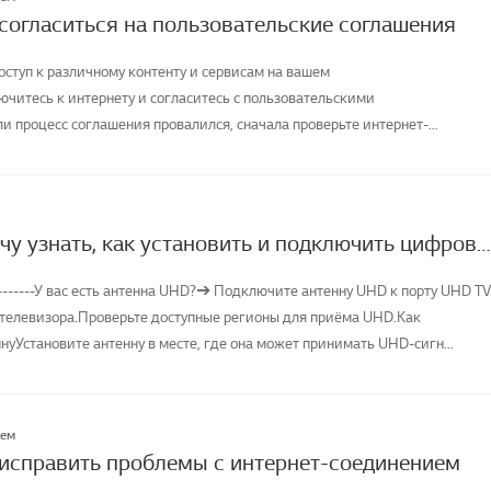
 согласиться на пользовательские соглашения
оступ к различному контенту и сервисам на вашем
ючитесь к интернету и согласитесь с пользовательскими
и процесс соглашения провалился, сначала проверьте интернет-
телевизора и ...
[LG TV] Я хочу узнать, как установить и подключить цифровую антенну (UHD) и смотреть телевизор
--------У вас есть антенна UHD?➔ Подключите антенну UHD к порту UHD TV
 телевизора.Проверьте доступные регионы для приёма UHD.Как
уУстановите антенну в месте, где она может принимать UHD-сигн...
лем
 исправить проблемы с интернет-соединением