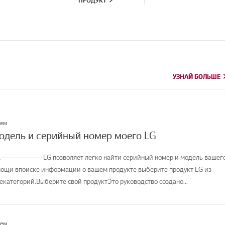
ПРОДУКТ
УЗНАЙ БОЛЬШЕ
УЗНАЙ БОЛЬШЕ
лем
модель и серийный номер моего LG
-----------------LG позволяет легко найти серийный номер и модель вашег
мощи впоиске информации о вашем продукте выберите продукт LG из
категорий.Выберите свой продуктЭто руководство создано...
лем