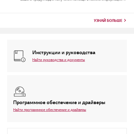
вашем продукте выберите продукт LG изкатегорий
ниже.ТЕЛЕВИДЕНИЕМодель и/или серийный номер можно найти
в следующем месте: * На...
УЗНАЙ БОЛЬШЕ
Инструкции и руководства
Найти руководства и документы
Программное обеспечение и драйверы
Найти программное обеспечение и драйверы