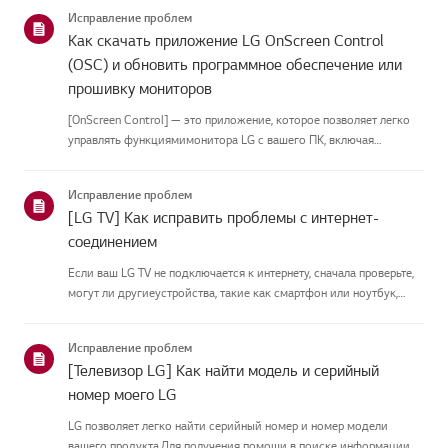
подключить антеннуУстановите антенну в месте, где она может
Исправление проблем
принимать UHD-сигн...
Как скачать приложение LG OnScreen Control
(OSC) и обновить программное обеспечение или
прошивку мониторов
[OnScreen Control] — это приложение, которое позволяет легко
управлять функциямимонитора LG с вашего ПК, включая
разделение экрана, настройки монитора иобновления
программного обеспечения или прошивки.Вы можете скачать
Исправление проблем
приложение для вашей ...
[LG TV] Как исправить проблемы с интернет-
соединением
Если ваш LG TV не подключается к интернету, сначала проверьте,
могут ли другиеустройства, такие как смартфон или ноутбук,
подключаться к той же сети.Если ни одно устройство не может
подключиться, скорее всего, проблема в вашемроутере или ин...
Исправление проблем
[Телевизор LG] Как найти модель и серийный
номер моего LG
LG позволяет легко найти серийный номер и номер модели
вашего продукта.Для получения помощи в поиске информации о