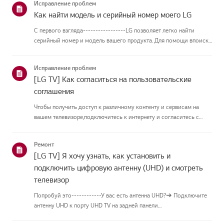
Исправление проблем
Как найти модель и серийный номер моего LG
С первого взгляда-----------------LG позволяет легко найти
серийный номер и модель вашего продукта. Для помощи впоиске
информации о вашем продукте выберите продукт LG из
приведённых нижекатегорий.Выберите свой продуктЭто
Исправление проблем
руководство создано...
[LG TV] Как согласиться на пользовательские
соглашения
Чтобы получить доступ к различному контенту и сервисам на
вашем телевизоре,подключитесь к интернету и согласитесь с
пользовательскими соглашениями.Если процесс соглашения
провалился, сначала проверьте интернет-соединение
Ремонт
вашеготелевизора и ...
[LG TV] Я хочу узнать, как установить и
подключить цифровую антенну (UHD) и смотреть
телевизор
Попробуй это------------У вас есть антенна UHD?➔ Подключите
антенну UHD к порту UHD TV на задней панели
телевизора.Проверьте доступные регионы для приёма UHD.Как