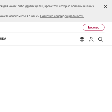
Зак
я для каких-либо других целей, кроме тех, которые описаны в наших
можете ознакомиться в нашей
Политике конфиденциальности.
Бизнес
ЖКА
Language options
Мой LG
Поис