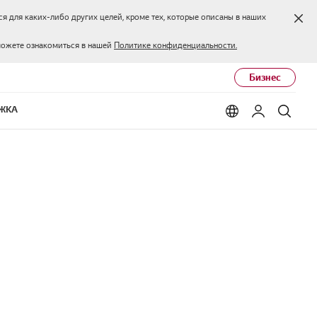
Зак
я для каких-либо других целей, кроме тех, которые описаны в наших
можете ознакомиться в нашей
Политике конфиденциальности.
Бизнес
ЖКА
Language options
Мой LG
Поис