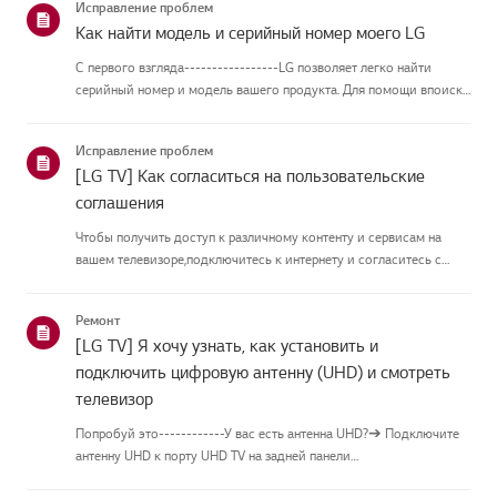
Исправление проблем
Как найти модель и серийный номер моего LG
С первого взгляда-----------------LG позволяет легко найти
серийный номер и модель вашего продукта. Для помощи впоиске
информации о вашем продукте выберите продукт LG из
приведённых нижекатегорий.Выберите свой продуктЭто
Исправление проблем
руководство создано...
[LG TV] Как согласиться на пользовательские
соглашения
Чтобы получить доступ к различному контенту и сервисам на
вашем телевизоре,подключитесь к интернету и согласитесь с
пользовательскими соглашениями.Если процесс соглашения
провалился, сначала проверьте интернет-соединение
Ремонт
вашеготелевизора и ...
[LG TV] Я хочу узнать, как установить и
подключить цифровую антенну (UHD) и смотреть
телевизор
Попробуй это------------У вас есть антенна UHD?➔ Подключите
антенну UHD к порту UHD TV на задней панели
телевизора.Проверьте доступные регионы для приёма UHD.Как