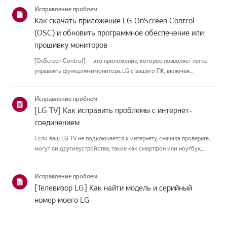
подключить антеннуУстановите антенну в месте, где она может
Исправление проблем
принимать UHD-сигн...
Как скачать приложение LG OnScreen Control
(OSC) и обновить программное обеспечение или
прошивку мониторов
[OnScreen Control] — это приложение, которое позволяет легко
управлять функциямимонитора LG с вашего ПК, включая
разделение экрана, настройки монитора иобновления
программного обеспечения или прошивки.Вы можете скачать
Исправление проблем
приложение для вашей ...
[LG TV] Как исправить проблемы с интернет-
соединением
Если ваш LG TV не подключается к интернету, сначала проверьте,
могут ли другиеустройства, такие как смартфон или ноутбук,
подключаться к той же сети.Если ни одно устройство не может
подключиться, скорее всего, проблема в вашемроутере или ин...
Исправление проблем
[Телевизор LG] Как найти модель и серийный
номер моего LG