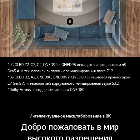
*LG OLED Z2, G2, C2, QNED99 и QNED95 оснащаются процессором α9
Gen5 AI и технологией виртуального микширования звука 7.1.2.
*LG OLED B2, A2, QNED90, QNED85 и QNED80 оснащаются процессором
α7 Gen5 AI и технологией виртуального микширования звука 5.1.2.
*Dolby Atmos не поддерживается на QNED80.
Интеллектуальное масштабирование в 8К
Добро пожаловать в мир
высокого разрешения