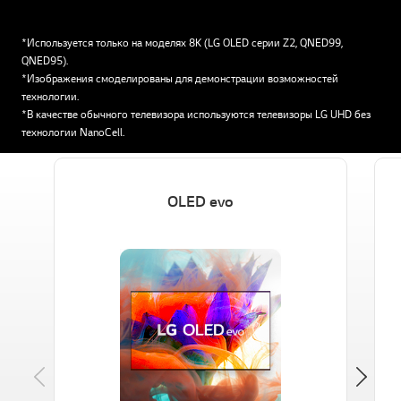
*Используется только на моделях 8K (LG OLED серии Z2, QNED99,
QNED95).
*Изображения смоделированы для демонстрации возможностей
технологии.
*В качестве обычного телевизора используются телевизоры LG UHD без
технологии NanoCell.
OLED evo
Previous