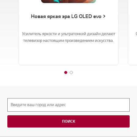
Новая яркая эра LG OLED evo
Усилитель яркости и ультратонкий дизайн делают
телевизор настоящим произведением искусства.
1
2
o
o
f
f
2
2
ПОИСК