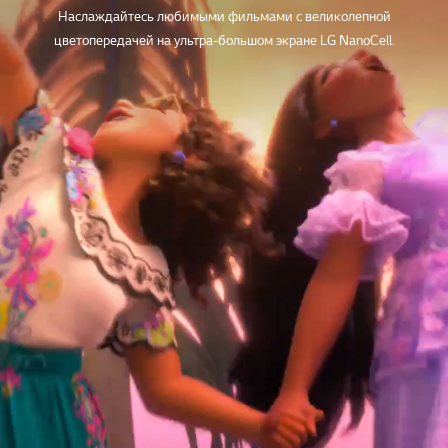
Наслаждайтесь любимыми фильмами с великолепной
цветопередачей на ультра-большом экране LG NanoCell.