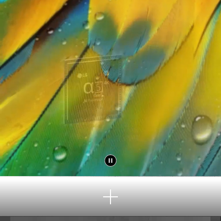
Узна
ть
боль