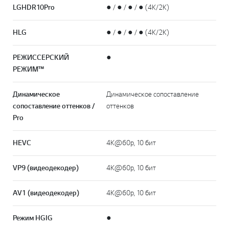
LG HDR10 Pro
● / ● / ● / ● (4K/2K)
HLG
● / ● / ● / ● (4K/2K)
РЕЖИССЕРСКИЙ
●
РЕЖИМ™
Динамическое
Динамическое сопоставление
сопоставление оттенков /
оттенков
Pro
HEVC
4K@60p, 10 бит
VP9 (видеодекодер)
4K@60p, 10 бит
AV1 (видеодекодер)
4K@60p, 10 бит
Режим HGIG
●