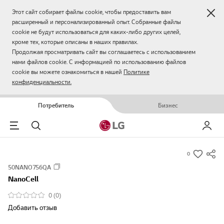
Зак
Этот сайт собирает файлы cookie, чтобы предоставить вам
расширенный и персонализированный опыт. Собранные файлы
cookie не будут использоваться для каких-либо других целей,
кроме тех, которые описаны в наших правилах.
Продолжая просматривать сайт вы соглашаетесь с использованием
нами файлов cookie. С информацией по использованию файлов
cookie вы можете ознакомиться в нашей
Политике
конфиденциальности.
Потребитель
Бизнес
Menu
Поиск
Мой LG
0
s
50NANO756QA
u
NanoCell
m
m
0 (0)
a
Добавить отзыв
r