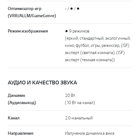
Оптимизатор игр
- / ● / ●
(VRR/ALLM/GameGenre)
Режим изображения
● 9 режимов
(яркий, стандартный, экологичный,
кино, футбол, игры, режиссер, (ISF)
эксперт (светлая комната), (ISF)
эксперт (темная комната))
АУДИО И КАЧЕСТВО ЗВУКА
Динамик
20 Вт
(Аудиовыход)
(10 Вт на канал)
Канал
2.0-канальный
Направление
Излучение динамика вниз