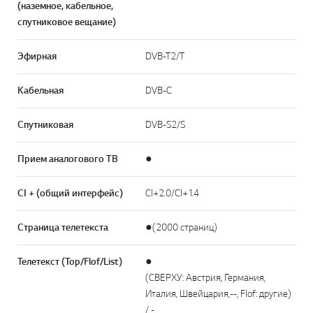
(наземное, кабельное,
спутниковое вещание)
Эфирная
DVB-T2/T
Кабельная
DVB-C
Спутниковая
DVB-S2/S
Прием аналогового ТВ
●
CI + (общий интерфейс)
CI+2.0/CI+1.4
Страница телетекста
●(2000 страниц)
Перей
Телетекст (Top/Flof/List)
●
(СВЕРХУ: Австрия, Германия,
Италия, Швейцария,--, Flof: другие)
/ -