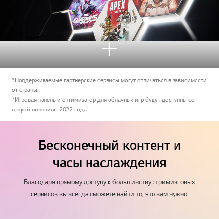
Узна
ть
боль
*Поддерживаемые партнерские сервисы могут отличаться в зависимости
ше
от страны.
*Игровая панель и оптимизатор для облачных игр будут доступны со
второй половины 2022 года.
Бесконечный контент и
часы наслаждения
Благодаря прямому доступу к большинству стриминговых
сервисов вы всегда сможете найти то, что вам нужно.