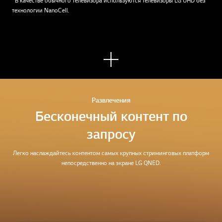
*В качестве обычного телевизора используются телевизоры LG UHD без
технологии NanoCell.
Узна
ть
боль
ше
Развлечения
Бесконечный контент по
запросу
Легко наслаждайтесь контентом самых крупных стриминговых платформ
непосредственно на экране LG QNED.