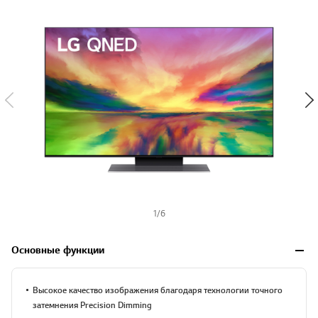
y
-
w
i
s
h
1
/
6
Основные функции
Высокое качество изображения благодаря технологии точного
затемнения Precision Dimming