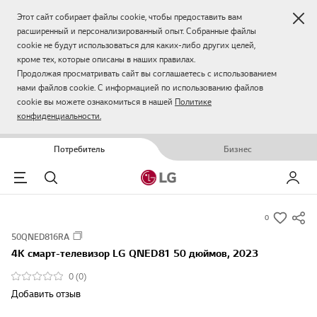
Зак
Этот сайт собирает файлы cookie, чтобы предоставить вам
расширенный и персонализированный опыт. Собранные файлы
cookie не будут использоваться для каких-либо других целей,
кроме тех, которые описаны в наших правилах.
Продолжая просматривать сайт вы соглашаетесь с использованием
нами файлов cookie. С информацией по использованию файлов
cookie вы можете ознакомиться в нашей
Политике
конфиденциальности.
Потребитель
Бизнес
Menu
Поиск
Мой LG
0
s
50QNED816RA
u
4К смарт-телевизор LG QNED81 50 дюймов, 2023
m
m
0 (0)
a
Добавить отзыв
r