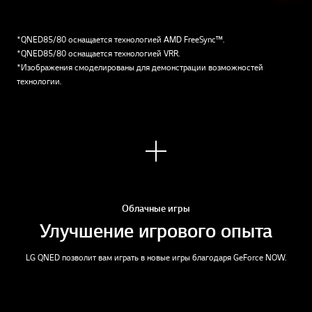
1
2
o
o
f
f
*QNED85/80 оснащается технологией AMD FreeSync™.
2
2
*QNED85/80 оснащается технологией VRR.
*Изображения смоделированы для демонстрации возможностей
технологии.
Узна
ть
боль
ше
Облачные игры
Улучшение игрового опыта
LG QNED позволит вам играть в новые игры благодаря GeForce NOW.