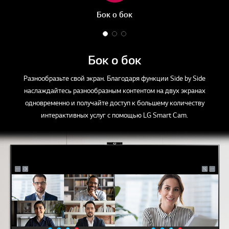
Бок о бок
1
2
3
o
o
o
f
f
f
Бок о бок
3
3
3
Разнообразьте свой экран. Благодаря функции Side by Side
наслаждайтесь разнообразным контентом на двух экранах
одновременно и получайте доступ к большему количеству
интерактивных услуг с помощью LG Smart Cam.